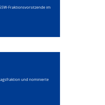
 SSW-Fraktionsvorsitzende im
tagsfraktion und nominierte