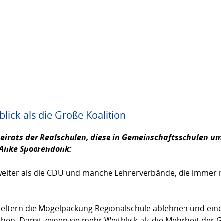
lick als die Große Koalition
eirats der Realschulen, diese in Gemeinschaftsschulen um
Anke Spoorendonk
:
iel weiter als die CDU und manche Lehrerverbände, die immer
uleltern die Mogelpackung Regionalschule ablehnen und ein
en. Damit zeigen sie mehr Weitblick als die Mehrheit der Gr