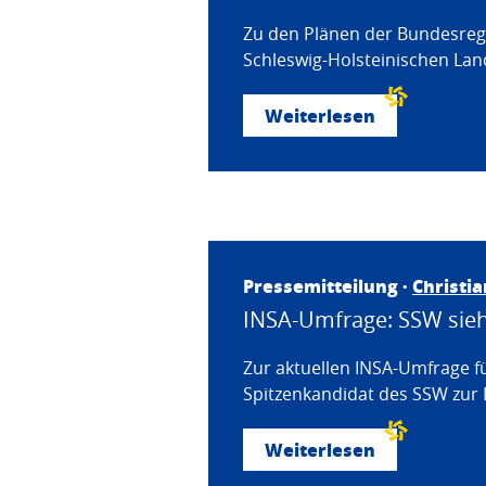
Zu den Plänen der Bundesregi
Schleswig-Holsteinischen Land
Weiterlesen
Pressemitteilung ·
Christi
INSA-Umfrage: SSW sieht
Zur aktuellen INSA-Umfrage f
Spitzenkandidat des SSW zur 
Weiterlesen