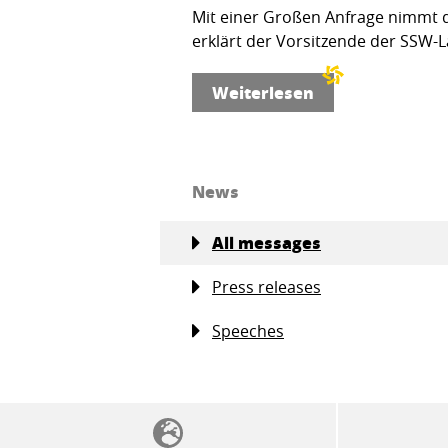
Mit einer Großen Anfrage nimmt d
erklärt der Vorsitzende der SSW-L
Weiterlesen
News
All messages
Press releases
Speeches
SSW-Politik von A bis Z