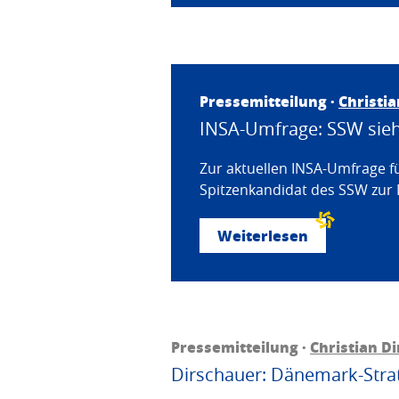
Pressemitteilung ·
Christi
INSA-Umfrage: SSW sieht
Zur aktuellen INSA-Umfrage f
Spitzenkandidat des SSW zur 
Weiterlesen
Pressemitteilung ·
Christian D
Dirschauer: Dänemark-Strat