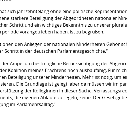
hat sich jahrzehntelang ohne eine politische Repräsentati
ehene stärkere Beteiligung der Abgeordneten nationaler Min
cher Schritt und ein wichtiges Bekenntnis zu unserer plura
turperiode vorangetrieben haben, ist zu begrüßen.
ktionen den Anliegen der nationalen Minderheiten Gehör s
her Schritt in der deutschen Parlamentsgeschichte.“
es der Ampel um bestmögliche Berücksichtigung der Abgeor
der Koalition meines Erachtens noch ausbaufähig. Für mich i
ren Beteiligung unserer Minderheiten. Mehr ist nötig, um ei
lisieren. Die Grundlage ist gelegt, aber da müssen wir im p
terstützung der KollegInnen in dieser Sache. Verfassungsre
ments, die eigenen Abläufe zu regeln, keine. Der Gesetzgeb
gung im Parlamentsalltag.“