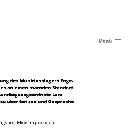
Menü
ßung des Munitionslagers Enge-
m es an einen maroden Standort
W-Landtagsabgeordnete Lars
ss zu überdenken und Gespräche
gshof, Ministerpräsident