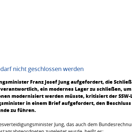
darf nicht geschlossen werden
gsminister Franz Josef Jung aufgefordert, die Schlie
unverantwortlich, ein modernes Lager zu schließen, u
lionen modernisiert werden müsste, kritisiert der SS
gsminister in einem Brief aufgefordert, den Beschlu
ande zu führen.
sverteidigungsminister Jung, das auch dem Bundesrechnun
tagsabgeordneten zugeleitet wurde, heißt es: