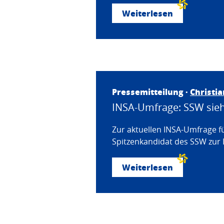
Weiterlesen
Pressemitteilung ·
Christi
INSA-Umfrage: SSW sieht
Zur aktuellen INSA-Umfrage f
Spitzenkandidat des SSW zur 
Weiterlesen