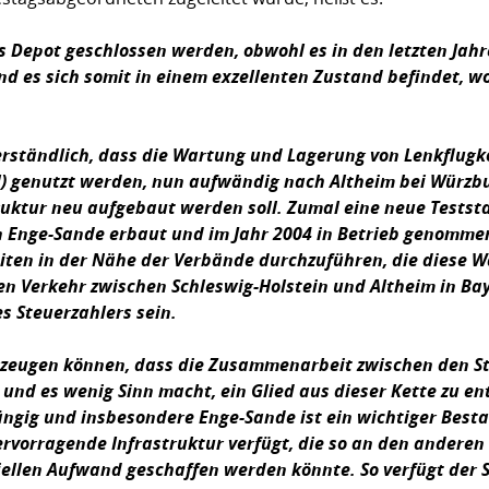
das Depot geschlossen werden, obwohl es in den letzten Jah
d es sich somit in einem exzellenten Zustand befindet, w
erständlich, dass die Wartung und Lagerung von Lenkflugk
el) genutzt werden, nun aufwändig nach Altheim bei Würzb
truktur neu aufgebaut werden soll. Zumal eine neue Testst
 in Enge-Sande erbaut und im Jahr 2004 in Betrieb genomme
eiten in der Nähe der Verbände durchzuführen, die diese W
en Verkehr zwischen Schleswig-Holstein und Altheim in Ba
s Steuerzahlers sein.
rzeugen können, dass die Zusammenarbeit zwischen den S
und es wenig Sinn macht, ein Glied aus dieser Kette zu ent
ngig und insbesondere Enge-Sande ist ein wichtiger Best
ervorragende Infrastruktur verfügt, die so an den andere
ellen Aufwand geschaffen werden könnte. So verfügt der 