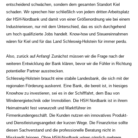
entscheidend schwächen, sondern dem gesamten Standort Kiel
schaden. Wir sprechen hier schließlich von jedem dritten Arbeitsplatz
der HSH-Nordbank und damit von einer Größenordnung wie bei einem
Industrieriesen, nur mit dem Unterschied, das es sich durchgehend
um hoch qualifizierte Jobs handelt. Know-how und Steuereinnahmen
wären für Kiel und für das Land Schleswig-Holstein für immer perdu.
Also, zurück auf Anfang! Zunächst müssen wir die Frage nach der
weiteren Entwicklung der Bank klären, bevor wir die Fühler in Richtung
potentieller Partner ausstrecken.
Schleswig-Holstein braucht eine stabile Landesbank, die sich mit der
regionalen Förderung auskennt. Eine Bank, die bereit ist, in hiesiges
Knowhow zu investieren, sei es in der Schifffahrt, dem Bau von
Windenergietechnik oder Immobilien. Die HSH Nordbank ist in ihrem
Heimatmarkt fest verwurzelt und Marktführer im
Firmenkundengeschäft. Die Kunden nutzen ein innovatives Produkt-
und Dienstleistungsangebot der kurzen Wege. Die Finanzkrise sollte
diesen Sachverstand und die professionelle Beratung nicht in
Misskredit bringen. Ohne HSH-Nordbank wären nämlich mehrere