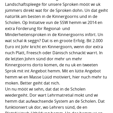
Landschaftspleege för unsere Sproken mööt wi uk
jümmers direkt wat för de Sproken dohn. Un dat geiht
natürlik am besten in de Kinnergoorns und in de
Scholen. Op Initiative vun de SSW hemm wi 2014 en
extra Förderung för Regional- und
Minderheitensproken in de Kinnergoorns infört. Un
wat schal ik seggn? Dat is en groote Erfolg. Bit 2.000
Euro int Johr kricht en Kinnergoorn, wenn dor extra
nuch Platt, Freesch oder Dänisch schnackt warrt. In
de letzten Johrn sünd dor mehr un mehr
Kinnergoorns dorto komen, de nu uk en tweeten
Sprok mit int Angebot hemm. Mit en lütte Angebot
hemm wi en Masse Lüüd motiviert, hier nuch mehr tu
moken. Better geiht dat nich.
Un nu mööt wi sehn, dat dat in de Scholen
wiedergeiht. Dor wart Lehrmatretial mokt und wi
hemm dat aufwachsende System an de Scholen. Dat
funktioniert uk dor, wo Lehrers sünd, de en