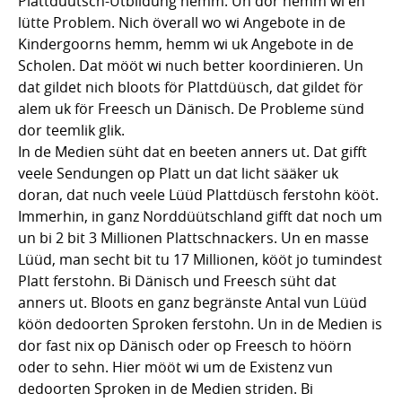
Plattdüütsch-Utbildung hemm. Un dor hemm wi en
lütte Problem. Nich överall wo wi Angebote in de
Kindergoorns hemm, hemm wi uk Angebote in de
Scholen. Dat mööt wi nuch better koordinieren. Un
dat gildet nich bloots för Plattdüüsch, dat gildet för
alem uk för Freesch un Dänisch. De Probleme sünd
dor teemlik glik.
In de Medien süht dat en beeten anners ut. Dat gifft
veele Sendungen op Platt un dat licht sääker uk
doran, dat nuch veele Lüüd Plattdüsch ferstohn kööt.
Immerhin, in ganz Norddüütschland gifft dat noch um
un bi 2 bit 3 Millionen Plattschnackers. Un en masse
Lüüd, man secht bit tu 17 Millionen, kööt jo tumindest
Platt ferstohn. Bi Dänisch und Freesch süht dat
anners ut. Bloots en ganz begränste Antal vun Lüüd
köön dedoorten Sproken ferstohn. Un in de Medien is
dor fast nix op Dänisch oder op Freesch to höörn
oder to sehn. Hier mööt wi um de Existenz vun
dedoorten Sproken in de Medien striden. Bi