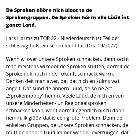
De Sproken höörn nich bloot tu de
Sprokengruppen. De Sproken hörrn alle Lüüd int
ganze Land.
Lars Harms zu TOP 22 - Niederdeutsch ist Teil der
schleswig-holsteinischen Identität (Drs. 19/2077)
Wenn wi över unsere Sproken schnacken, dann secht
man meistens wi mööt de Sproken stütten, dormit de
Sproken uk noch in de Tokunft schnackt warrn.
Denken deit man awer, dat dat nich en sülms wat
angeit. Dat sünd de annern Lüüd, de so ne Art
„Sprokenhobby“ hemm. Veele Lüüd, de nich en vun
unsere Minderheiten- un Regionaalsproken
schnacken köön, wööt dormit egentlich nix tu dohn
hemm. Ik glööv, dat is een grote Problem. Denn de
enkelten Gruppen, de unsere Sproken schnacken, de
mütt de annern Lüüd immer wedder övertüügen, dat