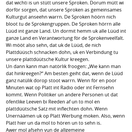
dat wichti is un stütt unsere Sproken. Dorum mütt wi
dorför sorgen, dat unsere Sproken as gemeinsames
Kulturgut anseehn warrn. De Sproken höörn nich
bloot tu de Sprokengruppen. De Sproken hörrn alle
Lüüd int ganze Land. Un dormit hemm uk alle Lüüd int
ganze Land en Verantwortung för de Sprokenveelfalt.
Wi mööt also sehn, dat uk de Lüüd, de nich
Plattdüüsch schnacken dohn, uk en Verbindung tu
unsere plattdüütsche Kultur kreegen.
Un dann kann man natörlik froogen: „Wie kann man
dat hinkreegen?“ Am besten geiht dat, wenn de Lüüd
ganz natülik dorop stoot warrn. Wenn för en poor
Minuten wat op Platt int Radio oder int Fernsehn
kommt. Wenn Politiker un andere Personen ut dat
öfentlike Leeven bi Reeden af un to mol en
plattdüütsche Satz mit inflechten dohn. Wenn
Unernäämen uk op Platt Werbung moken. Also, wenn
Platt hier un da mol to hören un to sehn is.
Awer mol afsehn vun de allgemeine