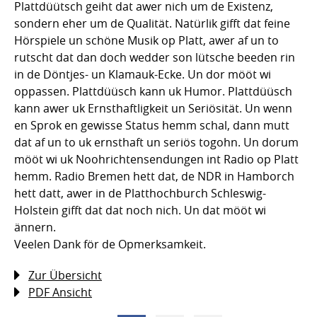
Plattdüütsch geiht dat awer nich um de Existenz,
sondern eher um de Qualität. Natürlik gifft dat feine
Hörspiele un schöne Musik op Platt, awer af un to
rutscht dat dan doch wedder son lütsche beeden rin
in de Döntjes- un Klamauk-Ecke. Un dor mööt wi
oppassen. Plattdüüsch kann uk Humor. Plattdüüsch
kann awer uk Ernsthaftligkeit un Seriösität. Un wenn
en Sprok en gewisse Status hemm schal, dann mutt
dat af un to uk ernsthaft un seriös togohn. Un dorum
mööt wi uk Noohrichtensendungen int Radio op Platt
hemm. Radio Bremen hett dat, de NDR in Hamborch
hett datt, awer in de Platthochburch Schleswig-
Holstein gifft dat dat noch nich. Un dat mööt wi
ännern.
Veelen Dank för de Opmerksamkeit.
Zur Übersicht
PDF Ansicht