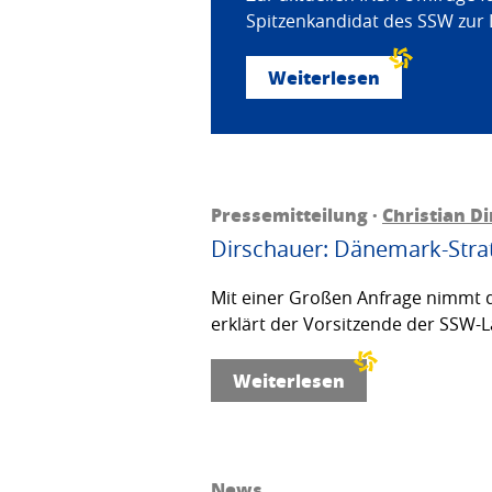
Spitzenkandidat des SSW zur 
Weiterlesen
Pressemitteilung ·
Christian D
Dirschauer: Dänemark-Strat
Mit einer Großen Anfrage nimmt d
erklärt der Vorsitzende der SSW-L
Weiterlesen
News