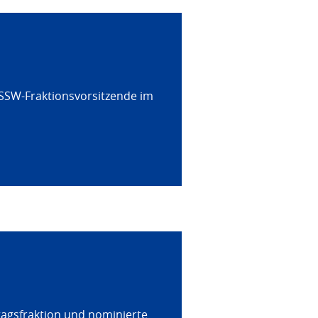
 SSW-Fraktionsvorsitzende im
tagsfraktion und nominierte