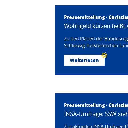
Pressemitteilung ·
Christi
Wohngeld kürzen heißt 
Zu den Plänen der Bundesregi
Schleswig-Holsteinischen Land
Weiterlesen
Pressemitteilung ·
Christi
INSA-Umfrage: SSW sieht
Zur aktuellen INSA-Umfrage f