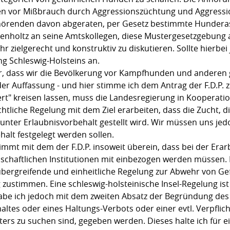
en vor Mißbrauch durch Aggressionszüchtung und Aggressio
uhörenden davon abgeraten, per Gesetz bestimmte Hunderass
enholtz an seine Amtskollegen, diese Mustergesetzgebung 
 zielgerecht und konstruktiv zu diskutieren. Sollte hierbei
ng Schleswig-Holsteins an.
er, dass wir die Bevölkerung vor Kampfhunden und anderen
er Auffassung - und hier stimme ich dem Antrag der F.D.P. 
" kreisen lassen, muss die Landesregierung in Kooperati
echtliche Regelung mit dem Ziel erarbeiten, dass die Zucht, 
 unter Erlaubnisvorbehalt gestellt wird. Wir müssen uns je
halt festgelegt werden sollen.
mmt mit dem der F.D.P. insoweit überein, dass bei der Erar
schaftlichen Institutionen mit einbezogen werden müssen.
übergreifende und einheitliche Regelung zur Abwehr von Ge
 zustimmen. Eine schleswig-holsteinische Insel-Regelung is
abe ich jedoch mit dem zweiten Absatz der Begründung des A
altes oder eines Haltungs-Verbots oder einer evtl. Verpfl
ters zu suchen sind, gegeben werden. Dieses halte ich für e