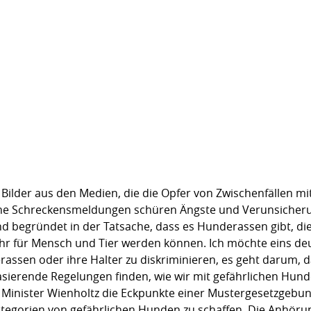
n Bilder aus den Medien, die die Opfer von Zwischenfällen 
che Schreckensmeldungen schüren Ängste und Verunsicherun
 sind begründet in der Tatsache, dass es Hunderassen gibt, 
hr für Mensch und Tier werden können. Ich möchte eins deu
assen oder ihre Halter zu diskriminieren, es geht darum, d
asierende Regelungen finden, wie wir mit gefährlichen Hu
Minister Wienholtz die Eckpunkte einer Mustergesetzgebung 
ategorien von gefährlichen Hunden zu schaffen. Die Anhöru