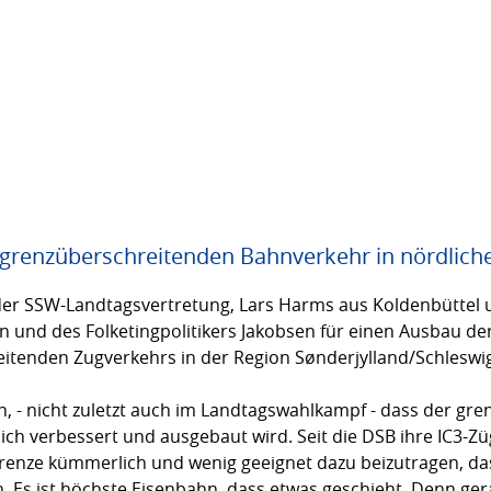
grenzüberschreitenden Bahnverkehr in nördliche
der SSW-Landtagsvertretung, Lars Harms aus Koldenbüttel 
nd des Folketingpolitikers Jakobsen für einen Ausbau der
tenden Zugverkehrs in der Region Sønderjylland/Schleswig
en, - nicht zuletzt auch im Landtagswahlkampf - dass der g
lich verbessert und ausgebaut wird. Seit die DSB ihre IC3-
Grenze kümmerlich und wenig geeignet dazu beizutragen, d
. Es ist höchste Eisenbahn, dass etwas geschieht. Denn ge