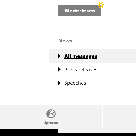
Weiterlesen
News
All messages
Press releases
Speeches
SSW-Politik von A bis Z