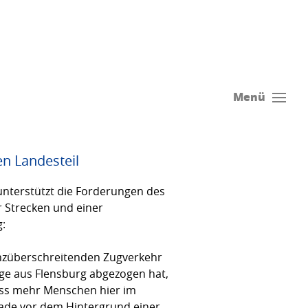
Menü
n Landesteil
unterstützt die Forderungen des
 Strecken und einer
:
renzüberschreitenden Zugverkehr
Züge aus Flensburg abgezogen hat,
ass mehr Menschen hier im
rade vor dem Hintergrund einer