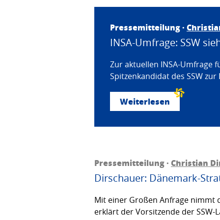
Pressemitteilung ·
Christi
INSA-Umfrage: SSW sieht
Zur aktuellen INSA-Umfrage f
Spitzenkandidat des SSW zur 
Weiterlesen
Pressemitteilung ·
Christian D
Dirschauer: Dänemark-Strat
Mit einer Großen Anfrage nimmt d
erklärt der Vorsitzende der SSW-L