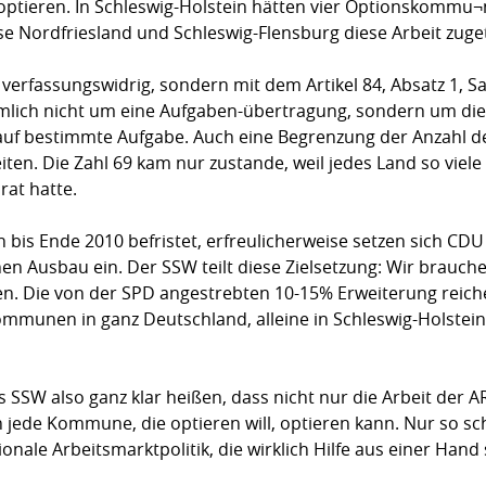
e optieren. In Schleswig-Holstein hätten vier Optionskommu
ise Nordfriesland und Schleswig-Flensburg diese Arbeit zuge
erfassungswidrig, sondern mit dem Artikel 84, Absatz 1, S
nämlich nicht um eine Aufgaben-übertragung, sondern um di
auf bestimmte Aufgabe. Auch eine Begrenzung der Anzahl 
eiten. Die Zahl 69 kam nur zustande, weil jedes Land so vi
rat hatte.
is Ende 2010 befristet, erfreulicherweise setzen sich CDU
en Ausbau ein. Der SSW teilt diese Zielsetzung: Wir brauche
 Die von der SPD angestrebten 10-15% Erweiterung reichen
ommunen in ganz Deutschland, alleine in Schleswig-Holstein
s SSW also ganz klar heißen, dass nicht nur die Arbeit der 
 jede Kommune, die optieren will, optieren kann. Nur so sc
ale Arbeitsmarktpolitik, die wirklich Hilfe aus einer Hand 