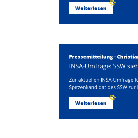
Weiterlesen
Pressemitteilung ·
Christi
INSA-Umfrage: SSW sieht
Zur aktuellen INSA-Umfrage f
Spitzenkandidat des SSW zur 
Weiterlesen