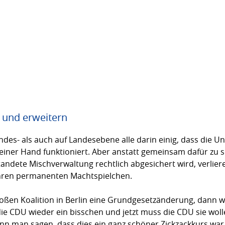
und erweitern
undes- als auch auf Landesebene alle darin einig, dass die 
einer Hand funktioniert. Aber anstatt gemeinsam dafür zu 
ndete Mischverwaltung rechtlich abgesichert wird, verlie
ihren permanenten Machtspielchen.
roßen Koalition in Berlin eine Grundgesetzänderung, dann wo
ie CDU wieder ein bisschen und jetzt muss die CDU sie wolle
ann man sagen, dass dies ein ganz schöner Zickzackkurs war