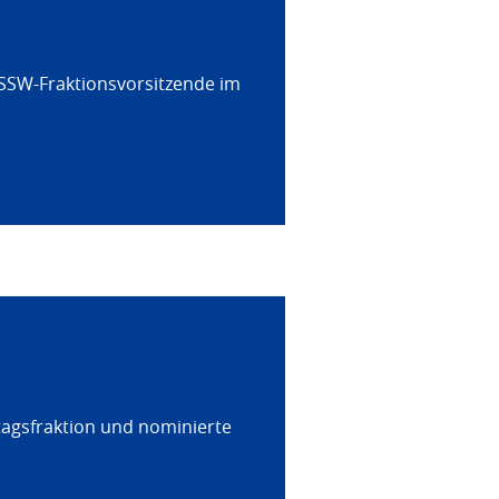
 SSW-Fraktionsvorsitzende im
tagsfraktion und nominierte