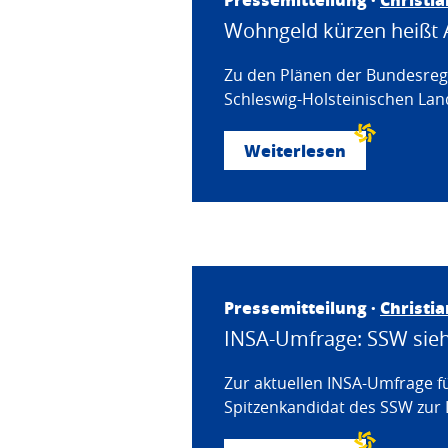
Wohngeld kürzen heißt 
Zu den Plänen der Bundesregi
Schleswig-Holsteinischen Land
Weiterlesen
Pressemitteilung ·
Christi
INSA-Umfrage: SSW sieht
Zur aktuellen INSA-Umfrage f
Spitzenkandidat des SSW zur 