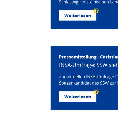
Schleswig-Holsteinischen Land
Weiterlesen
Pressemitteilung ·
Christi
INSA-Umfrage: SSW sieht
Zur aktuellen INSA-Umfrage f
Spitzenkandidat des SSW zur 
Weiterlesen