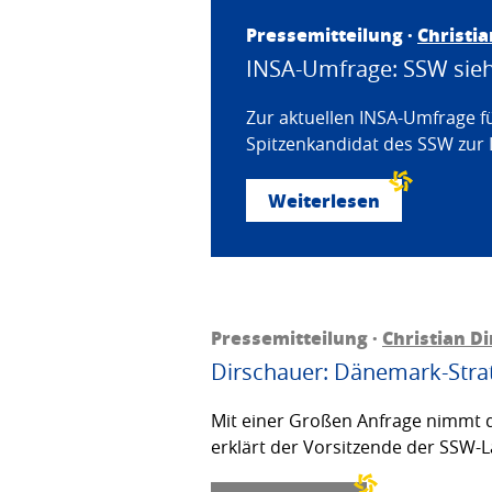
Pressemitteilung ·
Christi
INSA-Umfrage: SSW sieht
Zur aktuellen INSA-Umfrage f
Spitzenkandidat des SSW zur 
Weiterlesen
Pressemitteilung ·
Christian D
Dirschauer: Dänemark-Strat
Mit einer Großen Anfrage nimmt d
erklärt der Vorsitzende der SSW-L