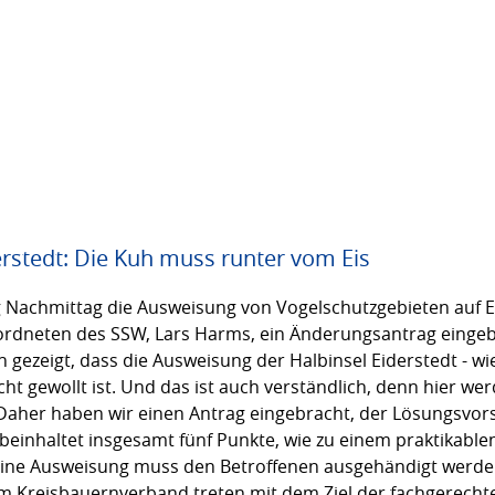
erstedt: Die Kuh muss runter vom Eis
g Nachmittag die Ausweisung von Vogelschutzgebieten auf Ei
rdneten des SSW, Lars Harms, ein Änderungsantrag eingeb
h gezeigt, dass die Ausweisung der Halbinsel Eiderstedt - w
cht gewollt ist. Und das ist auch verständlich, denn hier 
 Daher haben wir einen Antrag eingebracht, der Lösungsvor
beinhaltet insgesamt fünf Punkte, wie zu einem praktikable
 eine Ausweisung muss den Betroffenen ausgehändigt werd
m Kreisbauernverband treten mit dem Ziel der fachgerechte