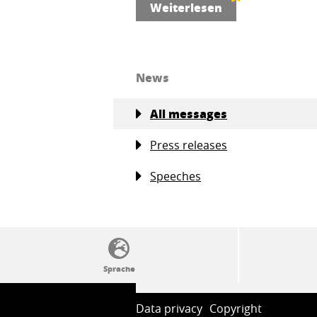
Weiterlesen
News
All messages
Press releases
Speeches
SSW-Politik von A bis Z
Data privacy
Copyright