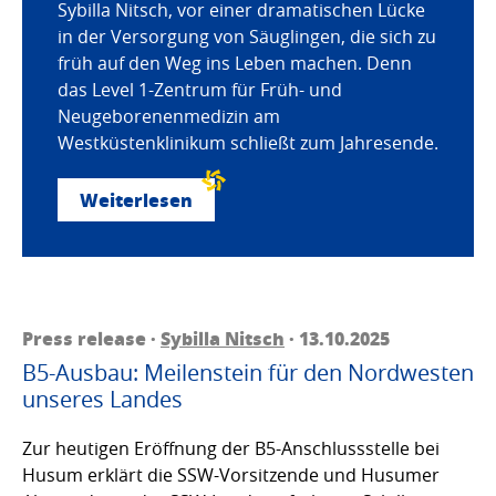
Sybilla Nitsch, vor einer dramatischen Lücke
in der Versorgung von Säuglingen, die sich zu
früh auf den Weg ins Leben machen. Denn
das Level 1-Zentrum für Früh- und
Neugeborenenmedizin am
Westküstenklinikum schließt zum Jahresende.
Weiterlesen
Press release ·
Sybilla Nitsch
· 13.10.2025
B5-Ausbau: Meilenstein für den Nordwesten
unseres Landes
Zur heutigen Eröffnung der B5-Anschlussstelle bei
Husum erklärt die SSW-Vorsitzende und Husumer