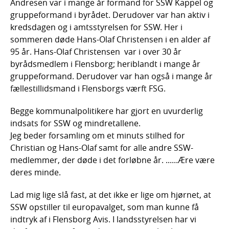
Andresen var i mange år formand for SSW Kappel og
gruppeformand i byrådet. Derudover var han aktiv i
kredsdagen og i amtsstyrelsen for SSW. Her i
sommeren døde Hans-Olaf Christensen i en alder af
95 år. Hans-Olaf Christensen var i over 30 år
byrådsmedlem i Flensborg; heriblandt i mange år
gruppeformand. Derudover var han også i mange år
fællestillidsmand i Flensborgs værft FSG.
Begge kommunalpolitikere har gjort en uvurderlig
indsats for SSW og mindretallene.
Jeg beder forsamling om et minuts stilhed for
Christian og Hans-Olaf samt for alle andre SSW-
medlemmer, der døde i det forløbne år. ......Ære være
deres minde.
Lad mig lige slå fast, at det ikke er lige om hjørnet, at
SSW opstiller til europavalget, som man kunne få
indtryk af i Flensborg Avis. I landsstyrelsen har vi