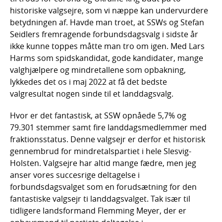
historiske valgsejre, som vi næppe kan undervurdere
betydningen af. Havde man troet, at SSWs og Stefan
Seidlers fremragende forbundsdagsvalg i sidste år
ikke kunne toppes måtte man tro om igen. Med Lars
Harms som spidskandidat, gode kandidater, mange
valghjælpere og mindretallene som opbakning,
lykkedes det os i maj 2022 at få det bedste
valgresultat nogen sinde til et landdagsvalg.
Hvor er det fantastisk, at SSW opnåede 5,7% og
79.301 stemmer samt fire landdagsmedlemmer med
fraktionsstatus. Denne valgsejr er derfor et historisk
gennembrud for mindretalspartiet i hele Slesvig-
Holsten. Valgsejre har altid mange fædre, men jeg
anser vores succesrige deltagelse i
forbundsdagsvalget som en forudsætning for den
fantastiske valgsejr ti landdagsvalget. Tak især til
tidligere landsformand Flemming Meyer, der er