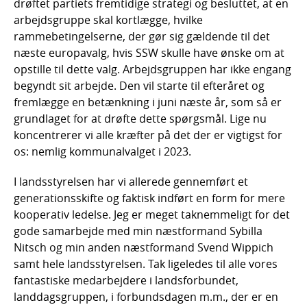
drøftet partiets fremtidige strategi og besluttet, at en
arbejdsgruppe skal kortlægge, hvilke
rammebetingelserne, der gør sig gældende til det
næste europavalg, hvis SSW skulle have ønske om at
opstille til dette valg. Arbejdsgruppen har ikke engang
begyndt sit arbejde. Den vil starte til efteråret og
fremlægge en betænkning i juni næste år, som så er
grundlaget for at drøfte dette spørgsmål. Lige nu
koncentrerer vi alle kræfter på det der er vigtigst for
os: nemlig kommunalvalget i 2023.
I landsstyrelsen har vi allerede gennemført et
generationsskifte og faktisk indført en form for mere
kooperativ ledelse. Jeg er meget taknemmeligt for det
gode samarbejde med min næstformand Sybilla
Nitsch og min anden næstformand Svend Wippich
samt hele landsstyrelsen. Tak ligeledes til alle vores
fantastiske medarbejdere i landsforbundet,
landdagsgruppen, i forbundsdagen m.m., der er en