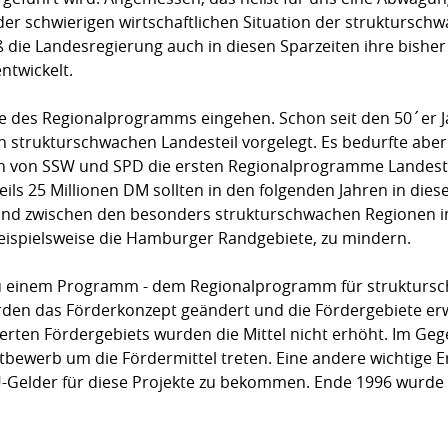
der schwierigen wirtschaftlichen Situation der struktursch
 die Landesregierung auch in diesen Sparzeiten ihre bisher a
ntwickelt.
te des Regionalprogramms eingehen. Schon seit den 50´er J
en strukturschwachen Landesteil vorgelegt. Es bedurfte ab
 von SSW und SPD die ersten Regionalprogramme Landesteil
ls 25 Millionen DM sollten in den folgenden Jahren in diese
stand zwischen den besonders strukturschwachen Regionen 
beispielsweise die Hamburger Randgebiete, zu mindern.
einem Programm - dem Regionalprogramm für struktursch
den das Förderkonzept geändert und die Fördergebiete erwe
terten Fördergebiets wurden die Mittel nicht erhöht. Im Geg
ettbewerb um die Fördermittel treten. Eine andere wichtig
-Gelder für diese Projekte zu bekommen. Ende 1996 wurde d