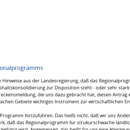
gionalprogramms
ie Hinweise aus der Landesregierung, daß das Regionalpro
ltskonsolidierung zur Disposition steht - oder sehr stark r
ckensmeldung, die uns dazu gebracht hat, diesen Antrag ei
achen Gebiete wichtiges Instrument zur wirtschaftlichen E
 Programm fortzuführen. Das heißt nicht, daß wir uns Ände
rk, daß das Regionalprogramm für strukurschwache ländlic
geführt wird. Angemessen, das heißt für uns eine Abwägun