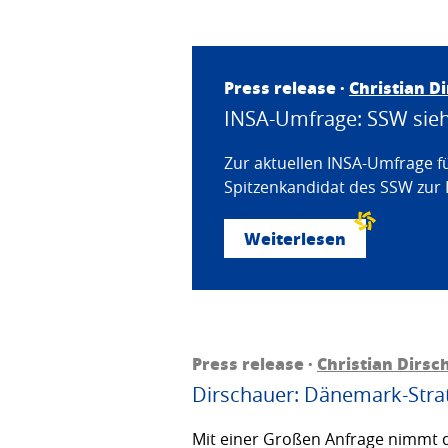
Press release ·
Christian D
INSA-Umfrage: SSW sieht
Zur aktuellen INSA-Umfrage f
Spitzenkandidat des SSW zur 
Weiterlesen
Press release ·
Christian Dirsc
Dirschauer: Dänemark-Strat
Mit einer Großen Anfrage nimmt d