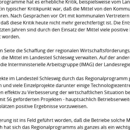
lprogramme hat es erhebliche Kritik, beispielsweise vom L
in typischer Kritikpunkt war, daß die Mittel von den Komm
n. Nach Gesprächen vor Ort mit kommunalen Vertretern u
 daß diese Kritik heute nicht mehr gerechtfertigt ist. Die 
etzten Jahren sind durch den Einsatz der Mittel viele positive
t worden.
n Seite die Schaffung der regionalen Wirtschaftsförderungs
 die Mittel im Landesteil Schleswig verwalten. Auf der ander
e Interministerielle Arbeitsgruppe (IMAG) der Landesregie
jekte im Landesteil Schleswig durch das Regionalprogramm
und viele Einzelprojekte darunter einige Technologiezent
en effektiv zu Verbesserung der wirtschaftlichen Situation b
mit 56 geförderten Projekten - hauptsächlich Betriebserwei
lätzen positive Ergebnisse vorzuweisen.
erung ist ins Feld geführt worden, daß die Betriebe solche M
 hat sich das Regionalprogramms als ganzes als ein wichti