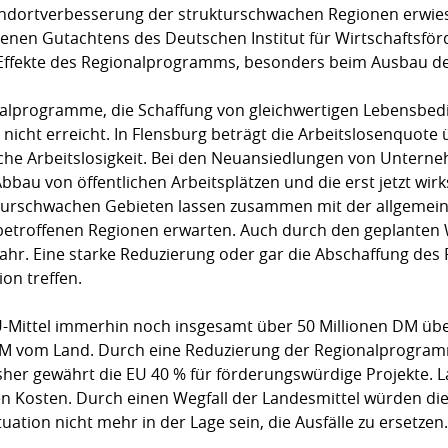
dortverbesserung der strukturschwachen Regionen erwiese
enen Gutachtens des Deutschen Institut für Wirtschaftsför
Effekte des Regionalprogramms, besonders beim Ausbau der
nalprogramme, die Schaffung von gleichwertigen Lebensbed
h nicht erreicht. In Flensburg beträgt die Arbeitslosenquot
iche Arbeitslosigkeit. Bei den Neuansiedlungen von Untern
 Abbau von öffentlichen Arbeitsplätzen und die erst jetzt w
turschwachen Gebieten lassen zusammen mit der allgemein 
 betroffenen Regionen erwarten. Auch durch den geplanten 
Gefahr. Eine starke Reduzierung oder gar die Abschaffung 
ion treffen.
U-Mittel immerhin noch insgesamt über 50 Millionen DM üb
DM vom Land. Durch eine Reduzierung der Regionalprogramm
sher gewährt die EU 40 % für förderungswürdige Projekte.
en Kosten. Durch einen Wegfall der Landesmittel würden die
tuation nicht mehr in der Lage sein, die Ausfälle zu ersetzen.