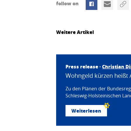
follow on
Weitere Artikel
Press release ·
Christian D
Wohngeld kürzen heißt 
Zu den Plänen der Bundesregi
Schleswig-Holsteinischen Land
Weiterlesen