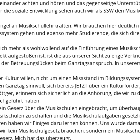
feinander achten und hören und das gegenseitige Unterstü
ür die soziale Entwicklung sehen auch wir als SSW den Musi
angel an Musikschullehrkräften. Wir brauchen hier deutlic
ssystem gehen und ebenso mehr Studierende, die sich direk
ntlich mehr als wohlwollend auf die Einführung eines Musiks
ekt aufgestoßen ist, ist die aus unserer Sicht zu enge Ver
der Betreuungslücken beim Ganztagsanspruch. In unserem
r Kultur willen, nicht um einen Missstand im Bildungssyste
n Ganztag sinnvoll, sich bereits JETZT über ein Kulturförde
öttger, erinnern sich sicherlich an die Anhörung, die wir z
rchgeführt haben.
n Gesetz über die Musikschulen eingebracht, um überhaupt
usikschulen zu schaffen und die Musikschulaufgaben gesetzl
en haben wir Einiges dazu lernen können. Uns wurde dama
ir kein Musikschulgesetz brauchen, sondern ein Musikschu
gesetz. Mich hat das überzeugt.