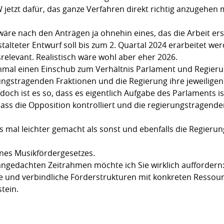
 jetzt dafür, das ganze Verfahren direkt richtig anzugehen 
äre nach den Anträgen ja ohnehin eines, das die Arbeit er
alteter Entwurf soll bis zum 2. Quartal 2024 erarbeitet werd
relevant. Realistisch wäre wohl aber eher 2026.
 einmal einen Einschub zum Verhältnis Parlament und Regier
erungstragenden Fraktionen und die Regierung ihre jeweilige
h ist es so, dass es eigentlich Aufgabe des Parlaments ist
dass die Opposition kontrolliert und die regierungstragend
 mal leichter gemacht als sonst und ebenfalls die Regierung
eines Musikfördergesetzes.
angedachten Zeitrahmen möchte ich Sie wirklich auffordern: 
e und verbindliche Förderstrukturen mit konkreten Ressou
stein.