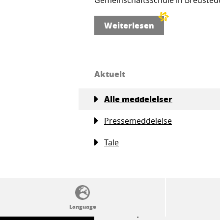
Gemeinschaftsschule in Bredstedt
Weiterlesen
Aktuelt
Alle meddelelser
Pressemeddelelse
Tale
SSW politics from A to Z