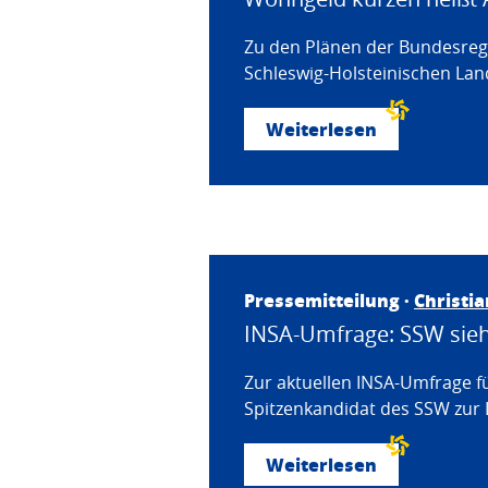
Zu den Plänen der Bundesregi
Schleswig-Holsteinischen Land
Weiterlesen
Pressemitteilung ·
Christi
INSA-Umfrage: SSW sieht
Zur aktuellen INSA-Umfrage f
Spitzenkandidat des SSW zur 
Weiterlesen