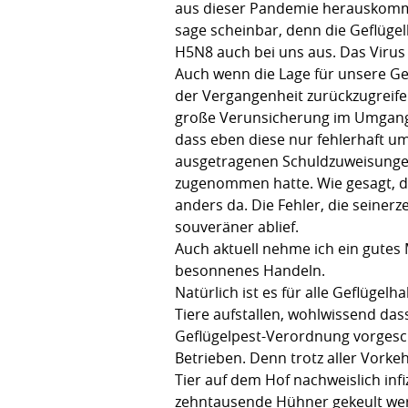
aus dieser Pandemie herauskommen
sage scheinbar, denn die Geflügelh
H5N8 auch bei uns aus. Das Virus
Auch wenn die Lage für unsere Gef
der Vergangenheit zurückzugreifen
große Verunsicherung im Umgang m
dass eben diese nur fehlerhaft um
ausgetragenen Schuldzuweisungen
zugenommen hatte. Wie gesagt, das
anders da. Die Fehler, die seine
souveräner ablief.
Auch aktuell nehme ich ein gutes
besonnenes Handeln.
Natürlich ist es für alle Geflügel
Tiere aufstallen, wohlwissend das
Geflügelpest-Verordnung vorgesc
Betrieben. Denn trotz aller Vorkeh
Tier auf dem Hof nachweislich inf
zehntausende Hühner gekeult werd