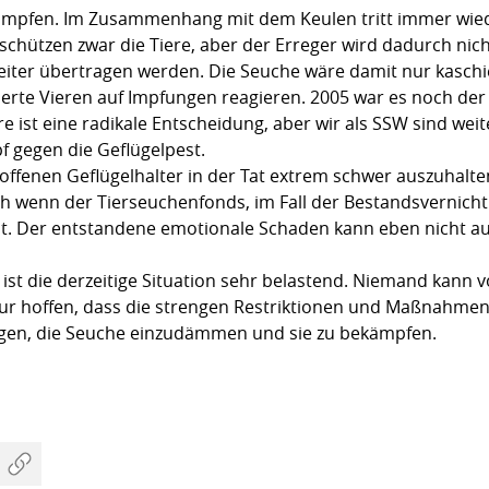
ämpfen. Im Zusammenhang mit dem Keulen tritt immer wiede
chützen zwar die Tiere, aber der Erreger wird dadurch nich
weiter übertragen werden. Die Seuche wäre damit nur kaschi
ierte Vieren auf Impfungen reagieren. 2005 war es noch der
e ist eine radikale Entscheidung, aber wir als SSW sind wei
 gegen die Geflügelpest.
roffenen Geflügelhalter in der Tat extrem schwer auszuhalten.
ch wenn der Tierseuchenfonds, im Fall der Bestandsvernicht
ist. Der entstandene emotionale Schaden kann eben nicht au
 ist die derzeitige Situation sehr belastend. Niemand kann 
r hoffen, dass die strengen Restriktionen und Maßnahmen gr
agen, die Seuche einzudämmen und sie zu bekämpfen.