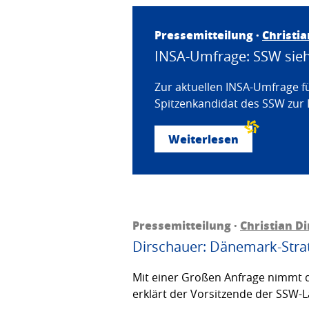
Pressemitteilung ·
Christi
INSA-Umfrage: SSW sieht
Zur aktuellen INSA-Umfrage f
Spitzenkandidat des SSW zur 
Weiterlesen
Pressemitteilung ·
Christian D
Dirschauer: Dänemark-Strat
Mit einer Großen Anfrage nimmt d
erklärt der Vorsitzende der SSW-L