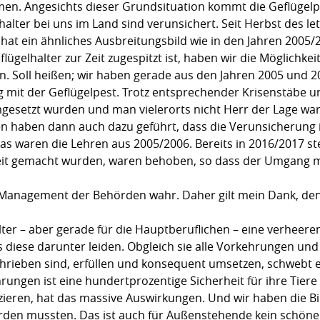
. Angesichts dieser Grundsituation kommt die Geflügelpes
alter bei uns im Land sind verunsichert. Seit Herbst des let
 hat ein ähnliches Ausbreitungsbild wie in den Jahren 2005
lügelhalter zur Zeit zugespitzt ist, haben wir die Möglichk
. Soll heißen; wir haben gerade aus den Jahren 2005 und 20
it der Geflügelpest. Trotz entsprechender Krisenstäbe und
gesetzt wurden und man vielerorts nicht Herr der Lage war. 
 haben dann auch dazu geführt, dass die Verunsicherung i
 waren die Lehren aus 2005/2006. Bereits in 2016/2017 stel
rzeit gemacht wurden, waren behoben, so dass der Umgang m
 Management der Behörden wahr. Daher gilt mein Dank, den
halter – aber gerade für die Hauptberuflichen – eine verheer
s diese darunter leiden. Obgleich sie alle Vorkehrungen und
hrieben sind, erfüllen und konsequent umsetzen, schwebt 
rungen ist eine hundertprozentige Sicherheit für ihre Tiere 
izieren, hat das massive Auswirkungen. Und wir haben die B
en mussten. Das ist auch für Außenstehende kein schöner A