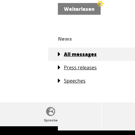
Weiterlesen
News
All messages
Press releases
Speeches
SSW-Politik von A bis Z