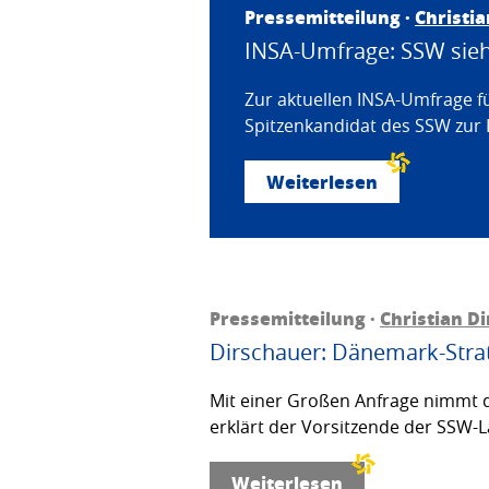
Pressemitteilung ·
Christi
INSA-Umfrage: SSW sieht
Zur aktuellen INSA-Umfrage f
Spitzenkandidat des SSW zur 
Weiterlesen
Pressemitteilung ·
Christian D
Dirschauer: Dänemark-Strat
Mit einer Großen Anfrage nimmt d
erklärt der Vorsitzende der SSW-L
Weiterlesen