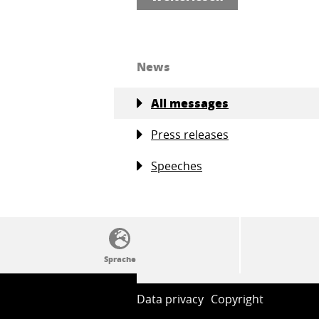
News
All messages
Press releases
Speeches
SSW-Politik von A bis Z
Data privacy
Copyright