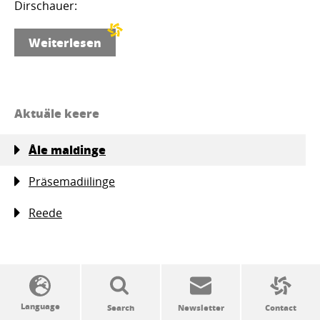
Dirschauer:
Weiterlesen
Aktuäle keere
Åle maldinge
Präsemadiilinge
Reede
SSW politics from A to Z