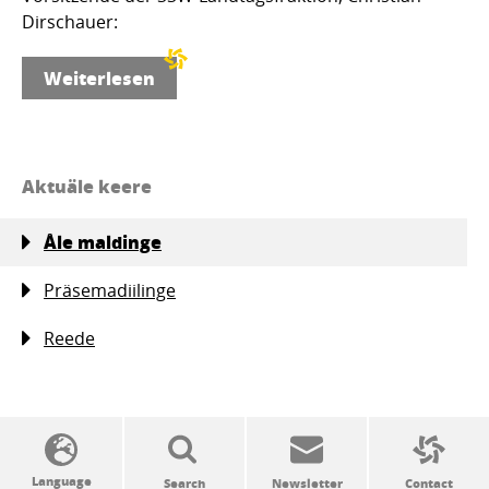
Dirschauer:
Weiterlesen
Aktuäle keere
Åle maldinge
Präsemadiilinge
Reede
SSW politics from A to Z