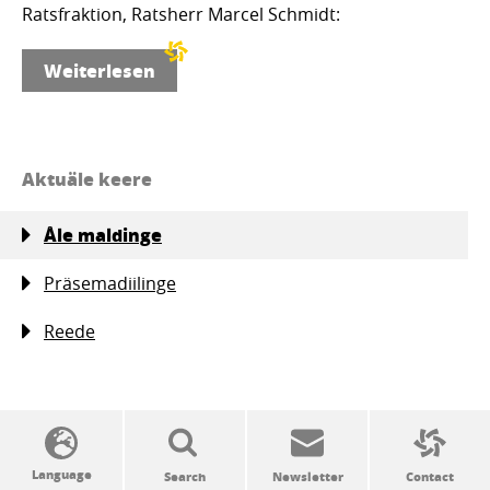
Ratsfraktion, Ratsherr Marcel Schmidt:
Weiterlesen
Aktuäle keere
Åle maldinge
Präsemadiilinge
Reede
SSW politics from A to Z