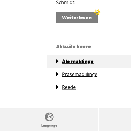
Schmidt:
Weiterlesen
Aktuäle keere
Åle maldinge
Präsemadiilinge
Reede
SSW politics from A to Z