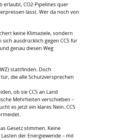
ab erlaubt, CO2-Pipelines quer
verpressen lässt. Wer da noch von
ichert keine Klimaziele, sondern
 sich ausdrücklich gegen CCS für
t und genau diesen Weg
AWZ) stattfinden. Doch
ür, die alle Schutzversprechen
eiden, ob sie CCS an Land
ische Mehrheiten verschieben –
ht es jetzt ein klares Nein. CCS
ermeidet.
das Gesetz stimmen. Keine
e Lasten der Energiewende – mit