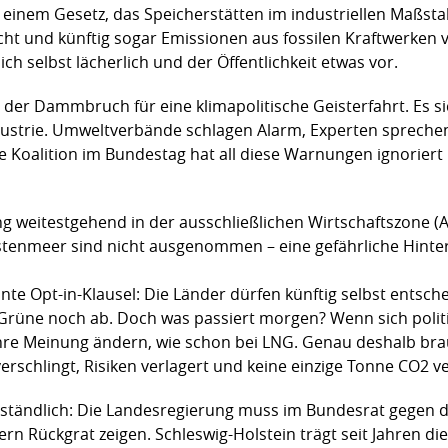
mit einem Gesetz, das Speicherstätten im industriellen Maßst
cht und künftig sogar Emissionen aus fossilen Kraftwerken 
ch selbst lächerlich und der Öffentlichkeit etwas vor.
t der Dammbruch für eine klimapolitische Geisterfahrt. Es s
dustrie. Umweltverbände schlagen Alarm, Experten sprechen
e Koalition im Bundestag hat all diese Warnungen ignorier
g weitestgehend in der ausschließlichen Wirtschaftszone (
enmeer sind nicht ausgenommen – eine gefährliche Hintert
nte Opt-in-Klausel: Die Länder dürfen künftig selbst entsch
Grüne noch ab. Doch was passiert morgen? Wenn sich polit
re Meinung ändern, wie schon bei LNG. Genau deshalb brauc
 verschlingt, Risiken verlagert und keine einzige Tonne CO2 v
rständlich: Die Landesregierung muss im Bundesrat gegen 
rn Rückgrat zeigen. Schleswig-Holstein trägt seit Jahren di