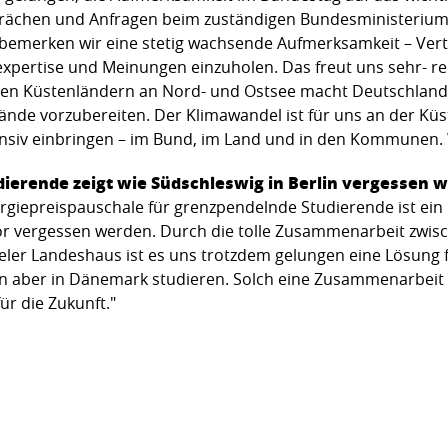
sprächen und Anfragen beim zuständigen Bundesministerium
t bemerken wir eine stetig wachsende Aufmerksamkeit – Ver
ertise und Meinungen einzuholen. Das freut uns sehr- rei
ren Küstenländern an Nord- und Ostsee macht Deutschland 
ände vorzubereiten. Der Klimawandel ist für uns an der K
ensiv einbringen – im Bund, im Land und in den Kommunen. 
dierende zeigt wie Südschleswig in Berlin vergessen w
rgiepreispauschale für grenzpendelnde Studierende ist ein 
vor vergessen werden. Durch die tolle Zusammenarbeit zwi
r Landeshaus ist es uns trotzdem gelungen eine Lösung fü
ben aber in Dänemark studieren. Solch eine Zusammenarbei
r die Zukunft."