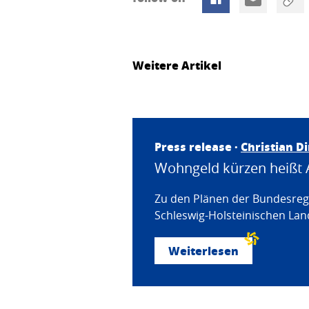
Weitere Artikel
Press release ·
Christian D
Wohngeld kürzen heißt 
Zu den Plänen der Bundesregi
Schleswig-Holsteinischen Land
Weiterlesen