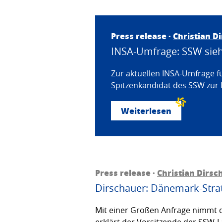
Press release ·
Christian D
INSA-Umfrage: SSW sieht
Zur aktuellen INSA-Umfrage f
Spitzenkandidat des SSW zur 
Weiterlesen
Press release ·
Christian Dirsc
Dirschauer: Dänemark-Strat
Mit einer Großen Anfrage nimmt d