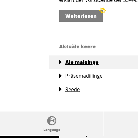
erklärt der Vorsitzende der SSW-L
Weiterlesen
Aktuäle keere
Åle maldinge
Präsemadiilinge
Reede
SSW politics from A to Z