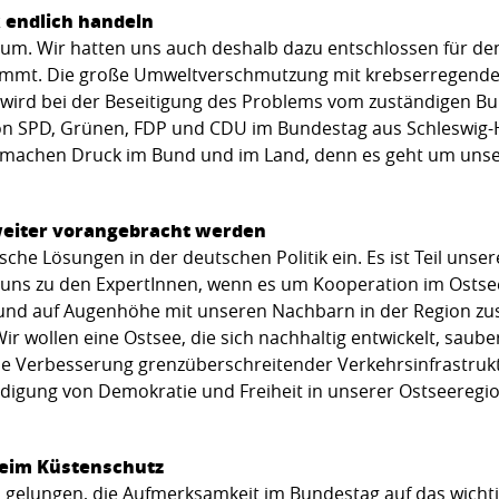
 endlich handeln
 um. Wir hatten uns auch deshalb dazu entschlossen für de
 kommt. Die große Umweltverschmutzung mit krebserregend
reis wird bei der Beseitigung des Problems vom zuständigen 
on SPD, Grünen, FDP und CDU im Bundestag aus Schleswig-H
machen Druck im Bund und im Land, denn es geht um unser
weiter vorangebracht werden
sche Lösungen in der deutschen Politik ein. Es ist Teil unsere
 uns zu den ExpertInnen, wenn es um Kooperation im Osts
und auf Augenhöhe mit unseren Nachbarn in der Region z
 wollen eine Ostsee, die sich nachhaltig entwickelt, sauber 
ie Verbesserung grenzüberschreitender Verkehrsinfrastruk
digung von Demokratie und Freiheit in unserer Ostseeregi
beim Küstenschutz
en gelungen, die Aufmerksamkeit im Bundestag auf das wich