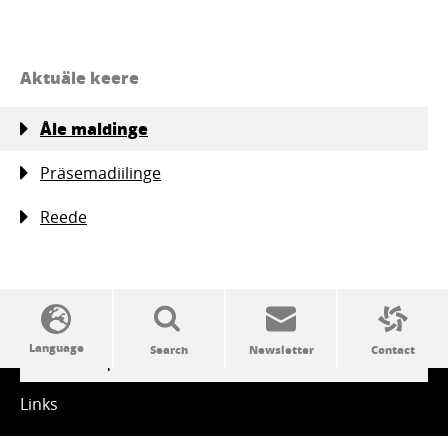
Aktuäle keere
Åle maldinge
Präsemadiilinge
Reede
SSW politics from A to Z
Links