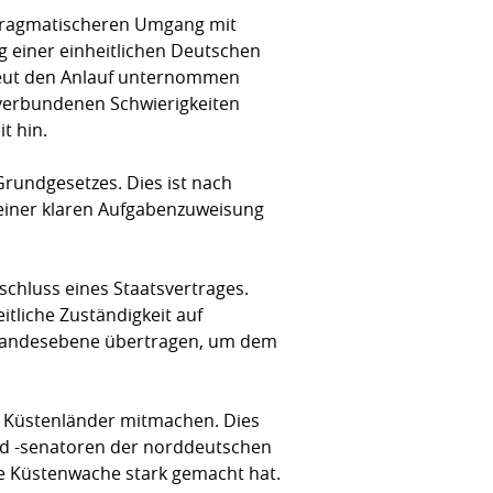
m pragmatischeren Umgang mit
g einer einheitlichen Deutschen
rneut den Anlauf unternommen
 verbundenen Schwierigkeiten
t hin.
Grundgesetzes. Dies ist nach
 einer klaren Aufgabenzuweisung
schluss eines Staatsvertrages.
eitliche Zuständigkeit auf
 Landesebene übertragen, um dem
lle Küstenländer mitmachen. Dies
 und -senatoren der norddeutschen
che Küstenwache stark gemacht hat.