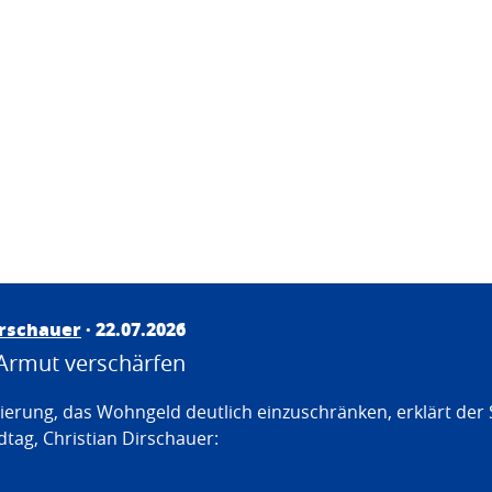
irschauer
· 22.07.2026
Armut verschärfen
erung, das Wohngeld deutlich einzuschränken, erklärt der
tag, Christian Dirschauer: