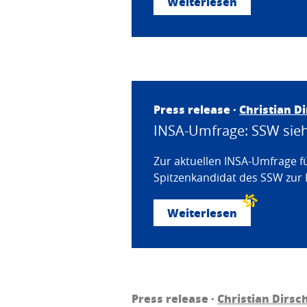
Weiterlesen
Press release ·
Christian D
INSA-Umfrage: SSW sieht
Zur aktuellen INSA-Umfrage f
Spitzenkandidat des SSW zur 
Weiterlesen
Press release ·
Christian Dirsc