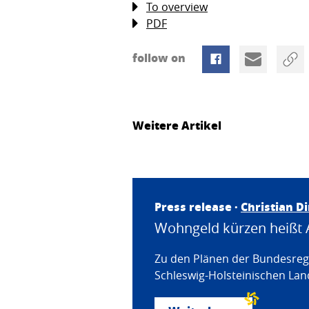
To overview
PDF
follow on
Weitere Artikel
Press release ·
Christian D
Wohngeld kürzen heißt 
Zu den Plänen der Bundesregi
Schleswig-Holsteinischen Land