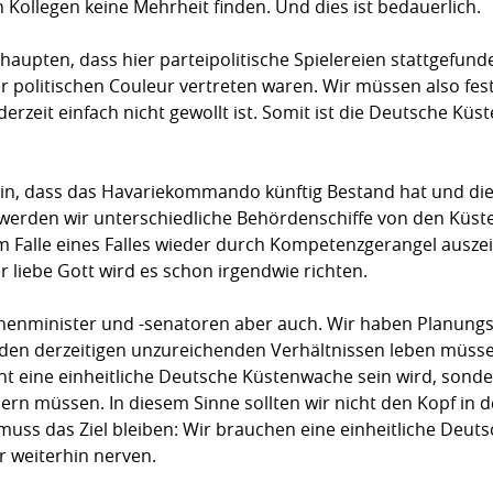
n Kollegen keine Mehrheit finden. Und dies ist bedauerlich.
aupten, dass hier parteipolitische Spielereien stattgefund
r politischen Couleur vertreten waren. Wir müssen also fes
rzeit einfach nicht gewollt ist. Somit ist die Deutsche K
hin, dass das Havariekommando künftig Bestand hat und die
in werden wir unterschiedliche Behördenschiffe von den Kü
m Falle eines Falles wieder durch Kompetenzgerangel auszei
r liebe Gott wird es schon irgendwie richten.
Innenminister und -senatoren aber auch. Wir haben Planungs
t den derzeitigen unzureichenden Verhältnissen leben müsse
 eine einheitliche Deutsche Küstenwache sein wird, sondern
ern müssen. In diesem Sinne sollten wir nicht den Kopf in 
 muss das Ziel bleiben: Wir brauchen eine einheitliche Deu
 weiterhin nerven.