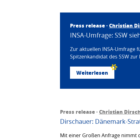
Press release ·
Christian D
INSA-Umfrage: SSW sieht
Zur aktuellen INSA-Umfrage f
Spitzenkandidat des SSW zur 
Weiterlesen
Press release ·
Christian Dirsc
Dirschauer: Dänemark-Strat
Mit einer Großen Anfrage nimmt d