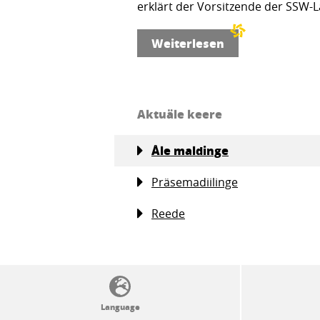
erklärt der Vorsitzende der SSW-L
Weiterlesen
Aktuäle keere
Åle maldinge
Präsemadiilinge
Reede
SSW politics from A to Z