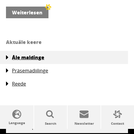
Weiterlesen
Aktuäle keere
Åle maldinge
Präsemadiilinge
Reede
SSW politics from A to Z