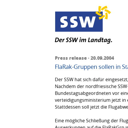
Press release · 20.09.2004
FlaRak-Gruppen sollen in 
Der SSW hat sich dafür eingesetz
Nachdem der nord­friesische SSW
Bundestagsabgeordneten vor eine
verteidigungsministe­rium jetzt i
Stattdessen soll jetzt die Fluga
Eine mögliche Schließung der Fl
Auswirkungen auf die FlaRakGrp i