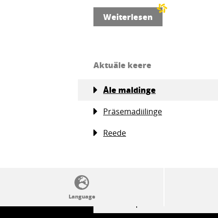
Weiterlesen
Aktuäle keere
Åle maldinge
Präsemadiilinge
Reede
SSW politics from A to Z