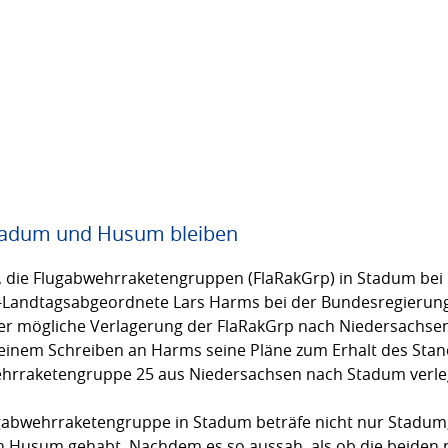
Stadum und Husum bleiben
t, die Flugabwehrraketengruppen (FlaRakGrp) in Stadum bei
-Landtagsabgeordnete Lars Harms bei der Bundesregie­run
r mög­liche Verlagerung der FlaRakGrp nach Niedersachsen
n einem Schreiben an Harms seine Pläne zum Erhalt des Stan
bwehrraketengruppe 25 aus Niedersachsen nach Stadum verle
ugabwehrraketengruppe in Stadum beträfe nicht nur Stadum
n Husum gehabt. Nachdem es so aussah, als ob die beiden n