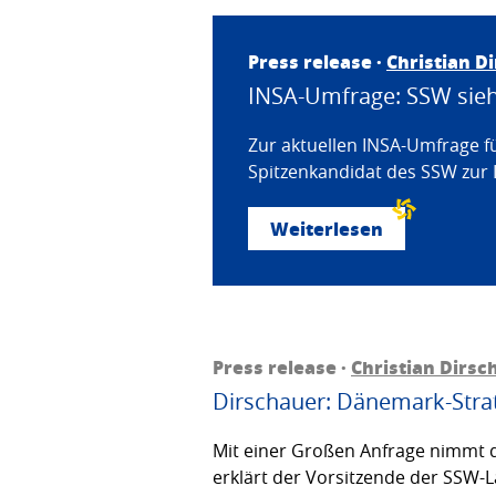
Press release ·
Christian D
INSA-Umfrage: SSW sieht
Zur aktuellen INSA-Umfrage f
Spitzenkandidat des SSW zur 
Weiterlesen
Press release ·
Christian Dirsc
Dirschauer: Dänemark-Strat
Mit einer Großen Anfrage nimmt d
erklärt der Vorsitzende der SSW-L