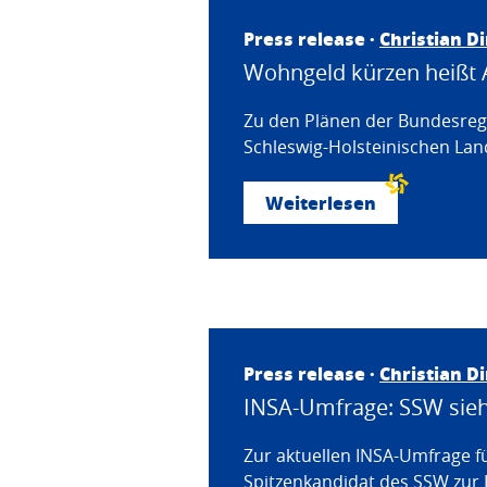
Press release ·
Christian D
Wohngeld kürzen heißt 
Zu den Plänen der Bundesregi
Schleswig-Holsteinischen Land
Weiterlesen
Press release ·
Christian D
INSA-Umfrage: SSW sieht
Zur aktuellen INSA-Umfrage f
Spitzenkandidat des SSW zur 