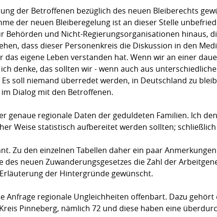
ndung der Betroffenen bezüglich des neuen Bleiberechts gew
me der neuen Bleiberegelung ist an dieser Stelle unbefried
ür Behörden und Nicht-Regierungsorganisationen hinaus, die
gehen, dass dieser Personenkreis die Diskussion in den Me
ür das eigene Leben verstanden hat. Wenn wir an einer dau
 ich denke, das sollten wir - wenn auch aus unterschiedlich
. Es soll niemand überredet werden, in Deutschland zu blei
 im Dialog mit den Betroffenen.
er genaue regionale Daten der geduldeten Familien. Ich den
her Weise statistisch aufbereitet werden sollten; schließlic
sant. Zu den einzelnen Tabellen daher ein paar Anmerkungen
ge des neuen Zuwanderungsgesetzes die Zahl der Arbeitge
ne Erläuterung der Hintergründe gewünscht.
e Anfrage regionale Ungleichheiten offenbart. Dazu gehört d
 Kreis Pinneberg, nämlich 72 und diese haben eine überdur