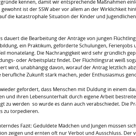
ergründe kennen, damit wir entsprechende Maßnahmen einl
 gewohnt ist der SSW aber vor allem an der Wirklichkeit hint
 auf die katastrophale Situation der Kinder und Jugendliche
s dauert die Bearbeitung der Anträge von jungen Flüchtling
sbildung, ein Praktikum, geförderte Schulungen, Ferienjobs
l monatelang. Die Nachrangigkeit wird sehr gründlich geprüf
ungs- oder Arbeitsplatz findet. Der Flüchtlingsrat weiß soga
t wird, unabhängig davon, worauf der Antrag letztlich abzi
re berufliche Zukunft stark machen, jeder Enthusiasmus g
 wieder gefordert, dass Menschen mit Duldung in einem da
en und ihren Lebensunterhalt durch eigene Arbeit bestreit
igt zu werden  so wurde es dann auch verabschiedet. Die P
gs zu torpedieren.
üchterndes Fazit: Geduldete Mädchen und Jungen müssen si
on zeigen und ernten oft nur Verbot und Ausschluss. Der v