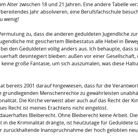
m Alter zwischen 18 und 21 Jahren. Eine andere Tabelle ve
bereitendes Jahr absolvieren, eine Berufsfachschule besuch
zu wenig!
Vermutung zu, dass die anderen geduldeten Jugendliche zur
gendliche mit gesichertem Bleibestatus alle Hebel in Beweg
bei den Geduldeten völlig anders aus. Ich behaupte, dass 
rhaft desintegiert bleiben: außen vor einer Gesellschaft, d
es keine große Fantasie, um sich auszumalen, was diese Hal
t bereits 2001 darauf hingewiesen, dass für die Verantwort
re grundlegenden Menschenrechte zu gewährleisten unabh
lität. Die Kirche verweist aber auch auf das Recht der Kind
es Recht ist meines Erachtens nicht eingelöst.
dauerhaftes Bleiberecht. Ohne Bleiberecht keine Arbeit. Die
n die Kriminalität drängte, ist heutzutage für Geduldete tä
er zurückhaltende Inanspruchnahme der hoch gelobten neu