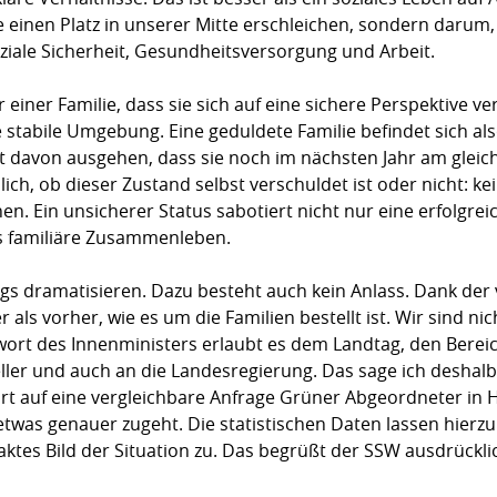
einen Platz in unserer Mitte erschleichen, sondern darum,
ziale Sicherheit, Gesundheitsversorgung und Arbeit.
einer Familie, dass sie sich auf eine sichere Perspektive ve
e stabile Umgebung. Eine geduldete Familie befindet sich al
 davon ausgehen, dass sie noch im nächsten Jahr am gleich
blich, ob dieser Zustand selbst verschuldet ist oder nicht: ke
anen. Ein unsicherer Status sabotiert nicht nur eine erfolgre
s familiäre Zusammenleben.
egs dramatisieren. Dazu besteht auch kein Anlass. Dank de
 als vorher, wie es um die Familien bestellt ist. Wir sind n
wort des Innenministers erlaubt es dem Landtag, den Bereic
ler und auch an die Landesregierung. Das sage ich deshalb, 
rt auf eine vergleichbare Anfrage Grüner Abgeordneter in 
s etwas genauer zugeht. Die statistischen Daten lassen hierz
tes Bild der Situation zu. Das begrüßt der SSW ausdrückli