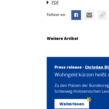
PDF
follow on
Weitere Artikel
Press release ·
Christian D
Wohngeld kürzen heißt 
Zu den Plänen der Bundesregi
Schleswig-Holsteinischen Land
Weiterlesen