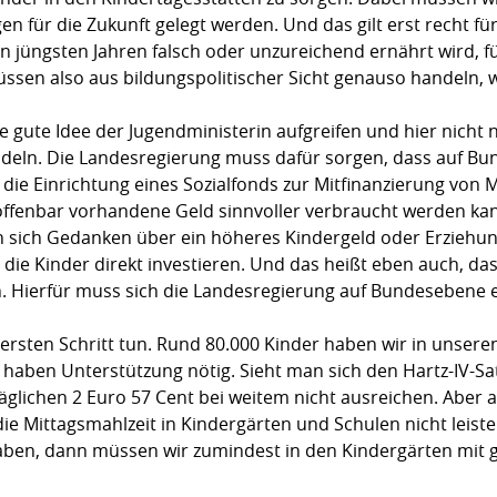
 für die Zukunft gelegt werden. Und das gilt erst recht für
in jüngsten Jahren falsch oder unzureichend ernährt wird, 
ssen also aus bildungspolitischer Sicht genauso handeln, wi
 gute Idee der Jugendministerin aufgreifen und hier nicht n
andeln. Die Landesregierung muss dafür sorgen, dass auf Bu
die Einrichtung eines Sozialfonds zur Mitfinanzierung von 
s offenbar vorhandene Geld sinnvoller verbraucht werden kan
n sich Gedanken über ein höheres Kindergeld oder Erziehu
 die Kinder direkt investieren. Und das heißt eben auch, das
n. Hierfür muss sich die Landesregierung auf Bundesebene e
ersten Schritt tun. Rund 80.000 Kinder haben wir in unser
haben Unterstützung nötig. Sieht man sich den Hartz-IV-Sat
täglichen 2 Euro 57 Cent bei weitem nicht ausreichen. Aber
 Mittagsmahlzeit in Kindergärten und Schulen nicht leisten
haben, dann müssen wir zumindest in den Kindergärten mit 