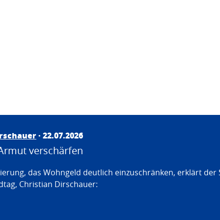
irschauer
· 22.07.2026
Armut verschärfen
erung, das Wohngeld deutlich einzuschränken, erklärt der
tag, Christian Dirschauer: