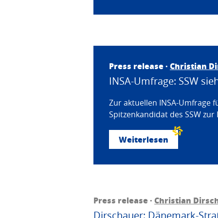
Press release ·
Christian D
INSA-Umfrage: SSW sieht
Zur aktuellen INSA-Umfrage f
Spitzenkandidat des SSW zur 
Weiterlesen
Press release ·
Christian Dirsc
Dirschauer: Dänemark-Strat