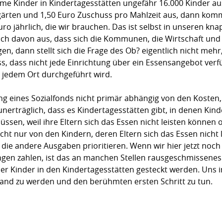
me Kinder in Kindertagesstätten ungefähr 16.000 Kinder a
gärten und 1,50 Euro Zuschuss pro Mahlzeit aus, dann komm
o jährlich, die wir brauchen. Das ist selbst in unseren kn
h davon aus, dass sich die Kommunen, die Wirtschaft und
en, dann stellt sich die Frage des Ob? eigentlich nicht meh
 dass nicht jede Einrichtung über ein Essensangebot verfü
 jedem Ort durchgeführt wird.
tung eines Sozialfonds nicht primär abhängig von den Koste
h unerträglich, dass es Kindertagesstätten gibt, in denen K
en, weil ihre Eltern sich das Essen nicht leisten können o
icht nur von den Kindern, deren Eltern sich das Essen nicht
 die andere Ausgaben prioritieren. Wenn wir hier jetzt no
en zahlen, ist das an manchen Stellen rausgeschmissenes G
er Kinder in den Kindertagesstätten gesteckt werden. Uns i
hland zu werden und den berühmten ersten Schritt zu tun.