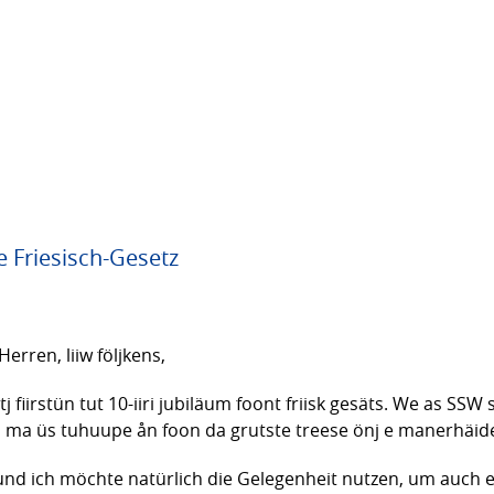
e Friesisch-Gesetz
rren, liiw följkens,
tj fiirstün tut 10-iiri jubiläum foont friisk gesäts. We as SSW
 üs tuhuupe ån foon da grutste treese önj e manerhäidepoli
und ich möchte natürlich die Gelegenheit nutzen, um auch e