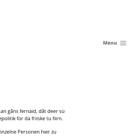
Menu
 san gåns fernäid, dåt deer sü
tik for da friiske tu fiirn.
inzelne Personen hier zu