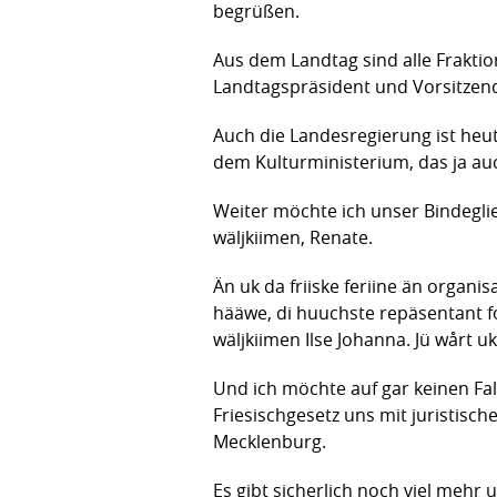
begrüßen.
Aus dem Landtag sind alle Fraktio
Landtagspräsident und Vorsitzend
Auch die Landesregierung ist heu
dem Kulturministerium, das ja auch
Weiter möchte ich unser Bindegli
wäljkiimen, Renate.
Än uk da friiske feriine än organi
hääwe, di huuchste repäsentant fo
wäljkiimen Ilse Johanna. Jü wårt u
Und ich möchte auf gar keinen Fa
Friesischgesetz uns mit juristisc
Mecklenburg.
Es gibt sicherlich noch viel mehr u