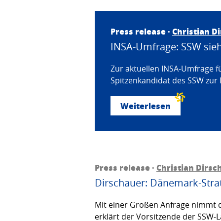
Press release ·
Christian D
INSA-Umfrage: SSW sieht
Zur aktuellen INSA-Umfrage f
Spitzenkandidat des SSW zur 
Weiterlesen
Press release ·
Christian Dirsc
Dirschauer: Dänemark-Strat
Mit einer Großen Anfrage nimmt d
erklärt der Vorsitzende der SSW-L