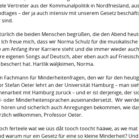
iele Vertreter aus der Kommunalpolitik in Nordfriesland, a
dtages – der ja auch intensiv mit unserem Gesetz beschäftig
 sind.
atürlich die beiden Menschen begrüßen, die den Abend heute
Ich freue mich, dass wir Norma Schulz für die musikalisch
e am Anfang ihrer Karriere steht und die immer wieder auch
hre eigenen Songs auf Deutsch, aber eben auch auf Friesisch
beschert hat. Hartlik wäljkiimen, Norma.
n Fachmann für Minderheitenfragen, den wir für den heutig
 Stefan Oeter lehrt an der Universität Hamburg – man sieh
enarbeit mit Hamburg zurück – und er ist derjenige, der si
- oder Minderheitensprachen auseinandersetzt. Wir werden
hören und sicherlich auch Anregungen bekommen, wie das F
rzlich willkommen, Professor Oeter.
nooch ferteele wat we üüs dåt tooch toocht hääwe, as we mat 
d warum nur ein Gesetz für eine so kleine Minderheit? Und 