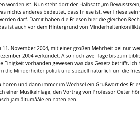
n worden ist. Nun steht dort der Halbsatz „im Bewusstsein
 was nichts anderes bedeutet, dass Friese ist, wer Friese sei
erden darf. Damit haben die Friesen hier die gleichen Rech
as ist auch vor dem Hintergrund von Minderheitenkonflikte
 am 11. November 2004, mit einer großen Mehrheit bei nur
ember 2004 verkündet. Also noch zwei Tage bis zum biblisch
 Einigkeit vorhanden gewesen was das Gesetz betrifft. Ich ho
 die Minderheitenpolitik und speziell natürlich um die frie
a hören und dann immer im Wechsel ein Grußwort des Fries
h einer Musikeinlage, den Vortrag von Professor Oeter höre
sch jam åltumååle en naten een.