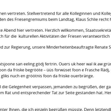
nen vertreten. Stellvertretend für alle Kolleginnen und Kol
en des Friesengremiums beim Landtag, Klaus Schlie recht h
te Abend hier vertreten. Herzlich willkommen, Staatssekret
 für die kulturellen Aktivitäten der Friesen verantwortlich i
ed zur Regierung, unsere Minderheitenbeauftragte Renate S
satsjoone san eeling gödj fertrin. Ouers uk heer wal ik aw grü
on da friiske begrööte – üüs forwüset foon e Frasche Rädj, I
k gliks nuch en gröötnis foon da friiske ouerbränge.
ll die Gelegenheit verpassen, jemanden zu begrüßen, der ga
hem Rat und entsprechender Tat zur Seite gestanden hat. H
nter Ihnen, die ich einzeln begrüßen müsste. Denn letztendlic