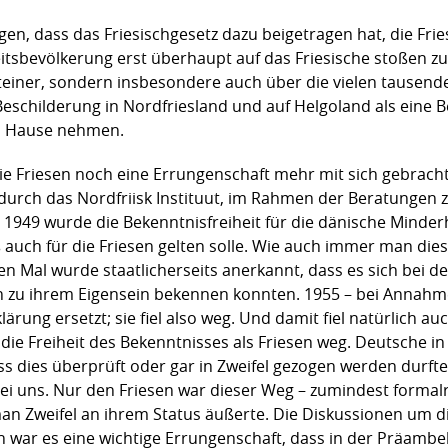
en, dass das Friesischgesetz dazu beigetragen hat, die Fri
tsbevölkerung erst überhaupt auf das Friesische stoßen zu
steiner, sondern insbesondere auch über die vielen tausen
 Beschilderung in Nordfriesland und auf Helgoland als eine
ch Hause nehmen.
die Friesen noch eine Errungenschaft mehr mit sich gebracht
 durch das Nordfriisk Instituut, im Rahmen der Beratungen
n 1949 wurde die Bekenntnisfreiheit für die dänische Minde
ß auch für die Friesen gelten solle. Wie auch immer man d
n Mal wurde staatlicherseits anerkannt, dass es sich bei d
sen zu ihrem Eigensein bekennen konnten. 1955 – bei Anna
lärung ersetzt; sie fiel also weg. Und damit fiel natürlich a
 die Freiheit des Bekenntnisses als Friesen weg. Deutsche 
 dies überprüft oder gar in Zweifel gezogen werden durfte.
bei uns. Nur den Friesen war dieser Weg – zumindest formal
an Zweifel an ihrem Status äußerte. Die Diskussionen um d
 war es eine wichtige Errungenschaft, dass in der Präambel