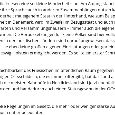
l die Friesen eine so kleine Minderheit sind. Am Anfang stan
sie ihre Sprache auch in anderen Zusammenhängen nutzen k
erheit mit eigenem Staat in der Hinterhand, wie zum Beispi
heit in Dänemark, wird im Zweifel im Bezugsstaat und auch 
rgärten und Versammlungshäusern – immer auch die eigene
nnen. Die Voraussetzungen für kleine Völker sind hier völlig
 in den nordischen Ländern sind darauf angewiesen, dass 
l sie eben keine großen eigenen Einrichtungen oder gar ein
eswig-Holstein ermöglicht werden. Es sollte ein erster Schr
 Sichtbarkeit des Friesischen im öffentlichen Raum gegeben
gen Ortsschildern, die es immer öfter gibt, hat das Land a
h die meisten Bahnhöfe in Nordfriesland sind jetzt ebenfall
eworden und hat dadurch auch einen Statusgewinn in der Öff
große Regelungen im Gesetz, die mehr oder weniger starke A
 noch näher beleuchten.