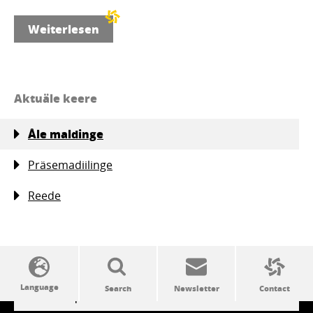
Weiterlesen
Aktuäle keere
Åle maldinge
Präsemadiilinge
Reede
SSW politics from A to Z