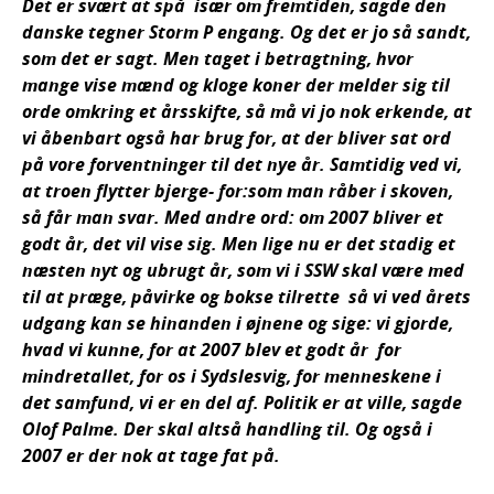
Det er svært at spå  især om fremtiden, sagde den
danske tegner Storm P engang. Og det er jo så sandt,
som det er sagt. Men taget i betragtning, hvor
mange vise mænd og kloge koner der melder sig til
orde omkring et årsskifte, så må vi jo nok erkende, at
vi åbenbart også har brug for, at der bliver sat ord
på vore forventninger til det nye år. Samtidig ved vi,
at troen flytter bjerge- for:som man råber i skoven,
så får man svar. Med andre ord: om 2007 bliver et
godt år, det vil vise sig. Men lige nu er det stadig et
næsten nyt og ubrugt år, som vi i SSW skal være med
til at præge, påvirke og bokse tilrette  så vi ved årets
udgang kan se hinanden i øjnene og sige: vi gjorde,
hvad vi kunne, for at 2007 blev et godt år  for
mindretallet, for os i Sydslesvig, for menneskene i
det samfund, vi er en del af. Politik er at ville, sagde
Olof Palme. Der skal altså handling til. Og også i
2007 er der nok at tage fat på.