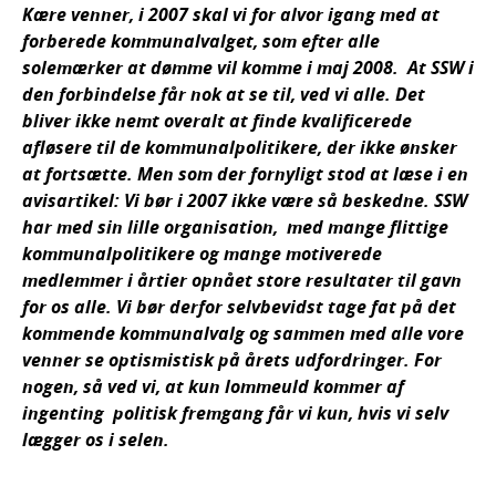
Kære venner,
i 2007 skal vi for alvor igang med at
forberede kommunalvalget, som efter alle
solemærker at dømme vil komme i maj 2008. At SSW i
den forbindelse får nok at se til, ved vi alle. Det
bliver ikke nemt overalt at finde kvalificerede
afløsere til de kommunalpolitikere, der ikke ønsker
at fortsætte. Men som der fornyligt stod at læse i en
avisartikel: Vi bør i 2007 ikke være så beskedne. SSW
har med sin lille organisation, med mange flittige
kommunalpolitikere og mange motiverede
medlemmer i årtier opnået store resultater til gavn
for os alle. Vi bør derfor selvbevidst tage fat på det
kommende kommunalvalg og sammen med alle vore
venner se optismistisk på årets udfordringer. For
nogen, så ved vi, at kun lommeuld kommer af
ingenting  politisk fremgang får vi kun, hvis vi selv
lægger os i selen.