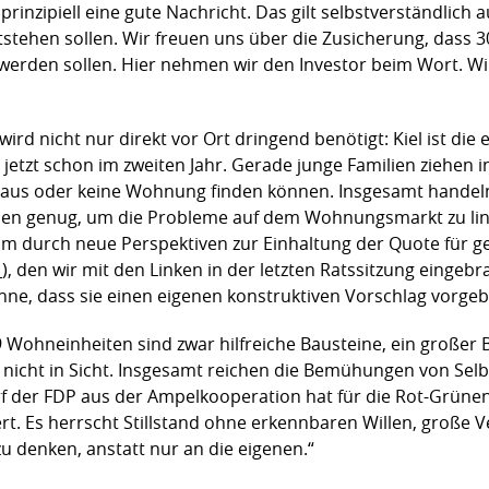
prinzipiell eine gute Nachricht. Das gilt selbstverständlich
tstehen sollen. Wir freuen uns über die Zusicherung, dass 3
werden sollen. Hier nehmen wir den Investor beim Wort. Wi
 nicht nur direkt vor Ort dringend benötigt: Kiel ist die 
jetzt schon im zweiten Jahr. Gerade junge Familien ziehen i
in Haus oder keine Wohnung finden können. Insgesamt hande
ssen genug, um die Probleme auf dem Wohnungsmarkt zu lin
um durch neue Perspektiven zur Einhaltung der Quote für 
1
), den wir mit den Linken in der letzten Ratssitzung einge
hne, dass sie einen eigenen konstruktiven Vorschlag vorge
9 Wohneinheiten sind zwar hilfreiche Bausteine, ein großer B
nicht in Sicht. Insgesamt reichen die Bemühungen von Sel
f der FDP aus der Ampelkooperation hat für die Rot-Grüne
tert. Es herrscht Stillstand ohne erkennbaren Willen, gro
zu denken, anstatt nur an die eigenen.“