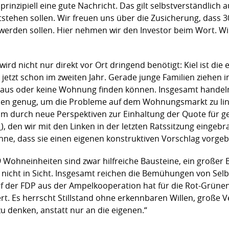
prinzipiell eine gute Nachricht. Das gilt selbstverständlich
tstehen sollen. Wir freuen uns über die Zusicherung, dass 3
werden sollen. Hier nehmen wir den Investor beim Wort. Wi
 nicht nur direkt vor Ort dringend benötigt: Kiel ist die 
jetzt schon im zweiten Jahr. Gerade junge Familien ziehen i
in Haus oder keine Wohnung finden können. Insgesamt hande
ssen genug, um die Probleme auf dem Wohnungsmarkt zu lin
um durch neue Perspektiven zur Einhaltung der Quote für 
1
), den wir mit den Linken in der letzten Ratssitzung einge
hne, dass sie einen eigenen konstruktiven Vorschlag vorge
9 Wohneinheiten sind zwar hilfreiche Bausteine, ein großer B
nicht in Sicht. Insgesamt reichen die Bemühungen von Sel
f der FDP aus der Ampelkooperation hat für die Rot-Grüne
tert. Es herrscht Stillstand ohne erkennbaren Willen, gro
zu denken, anstatt nur an die eigenen.“