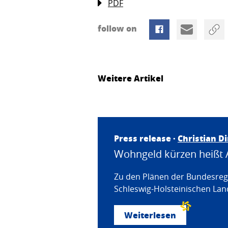
PDF
follow on
Weitere Artikel
Press release ·
Christian D
Wohngeld kürzen heißt 
Zu den Plänen der Bundesregi
Schleswig-Holsteinischen Land
Weiterlesen