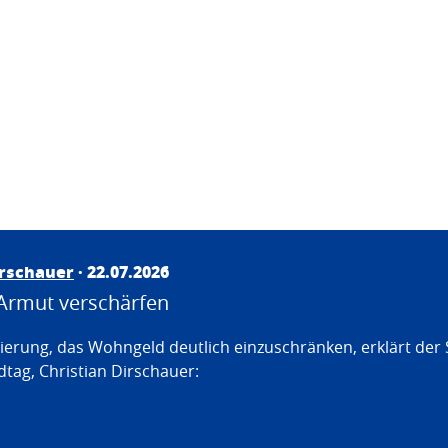
irschauer
· 22.07.2026
Armut verschärfen
erung, das Wohngeld deutlich einzuschränken, erklärt der
tag, Christian Dirschauer: