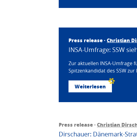
Press release ·
Christian D
INSA-Umfrage: SSW sieht
Zur aktuellen INSA-Umfrage f
Spitzenkandidat des SSW zur 
Weiterlesen
Press release ·
Christian Dirsc
Dirschauer: Dänemark-Strat