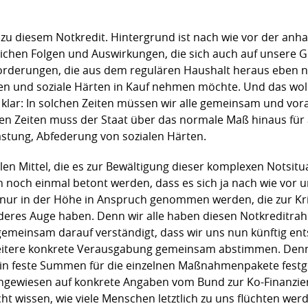
 zu diesem Notkredit. Hintergrund ist nach wie vor der anha
klichen Folgen und Auswirkungen, die sich auch auf unsere G
orderungen, die aus dem regulären Haushalt heraus eben n
en und soziale Härten in Kauf nehmen möchte. Und das wol
nz klar: In solchen Zeiten müssen wir alle gemeinsam und v
n Zeiten muss der Staat über das normale Maß hinaus für a
astung, Abfederung von sozialen Härten.
ellen Mittel, die es zur Bewältigung dieser komplexen Notsitu
rn noch einmal betont werden, dass es sich ja nach wie vor
 nur in der Höhe in Anspruch genommen werden, die zur Kr
deres Auge haben. Denn wir alle haben diesen Notkreditra
emeinsam darauf verständigt, dass wir uns nun künftig en
itere konkrete Verausgabung gemeinsam abstimmen. Denn
n feste Summen für die einzelnen Maßnahmenpakete festgele
 angewiesen auf konkrete Angaben vom Bund zur Ko-Finanzi
cht wissen, wie viele Menschen letztlich zu uns flüchten w