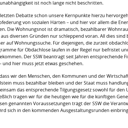
unabhängigkeit ist noch lange nicht beschritten.
 letzten Debatte schon unsere Kernpunkte hierzu hervorgeho
ederung von sozialen Härten – und hier vor allem die Ene
en. Die Wohnungsnot ist dramatisch, bezahlbarer Wohnrau
us diversen Gründen nur schleppend voran. All dies sind 
r auf Wohnungssuche. Für diejenigen, die zurzeit obdachlos 
ramme für Obdachlose laufen in der Regel nur befristet un
angekommen. Der SSW beantragt seit Jahren entsprechende 
 und hier muss jetzt etwas geschehen.
g, dass wir den Menschen, den Kommunen und der Wirtschaft
olstein muss bezahlbar bleiben und der Staat muss handlu
einsam das entsprechende Tilgungsgesetz sowohl für den U
eßlich tragen wir für die heutigen wie für die künftigen Ge
esen genannten Voraussetzungen trägt der SSW die Verantw
ird sich in den kommenden Ausgestaltungsrunden einbrin