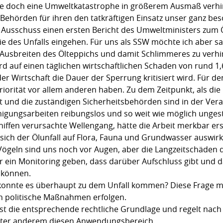
ie doch eine Umweltkatastrophe in größerem Ausmaß verhin
Behörden für ihren den tatkräftigen Einsatz unser ganz be
Ausschuss einen ersten Bericht des Umweltministers zum Ölu
gie des Unfalls eingehen. Für uns als SSW möchte ich aber 
n Ausbreiten des Ölteppichs und damit Schlimmeres zu verh
auf einen täglichen wirtschaftlichen Schaden von rund 1,6 M
er Wirtschaft die Dauer der Sperrung kritisiert wird. Für d
orität vor allem anderen haben. Zu dem Zeitpunkt, als die 
gt und die zuständigen Sicherheitsbehörden sind in der Ver
inigungsarbeiten reibungslos und so weit wie möglich unge
chiffen verursachte Wellengang, hätte die Arbeit merkbar er
sich der Ölunfall auf Flora, Fauna und Grundwasser auswirk
geln sind uns noch vor Augen, aber die Langzeitschäden d
er ein Monitoring geben, dass darüber Aufschluss gibt und 
 können.
ie konnte es überhaupt zu dem Unfall kommen? Diese Frage 
h politische Maßnahmen erfolgen.
st die entsprechende rechtliche Grundlage und regelt nach
unter anderem diesen Anwendungsbereich.