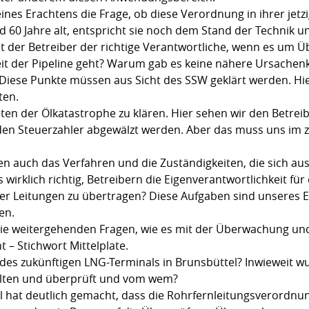
meines Erachtens die Frage, ob diese Verordnung in ihrer je
rund 60 Jahre alt, entspricht sie noch dem Stand der Techni
Ist der Betreiber der richtige Verantwortliche, wenn es u
t der Pipeline geht? Warum gab es keine nähere Ursachenkon
Diese Punkte müssen aus Sicht des SSW geklärt werden. Hie
ten.
ten der Ölkatastrophe zu klären. Hier sehen wir den Betreib
 den Steuerzahler abgewälzt werden. Aber das muss uns im 
 auch das Verfahren und die Zuständigkeiten, die sich au
s wirklich richtig, Betreibern die Eigenverantwortlichkeit fü
er Leitungen zu übertragen? Diese Aufgaben sind unseres 
ten.
h die weitergehenden Fragen, wie es mit der Überwachung 
 – Stichwort Mittelplate.
 des zukünftigen LNG-Terminals in Brunsbüttel? Inwieweit w
alten und überprüft und vom wem?
l hat deutlich gemacht, dass die Rohrfernleitungsverordnu