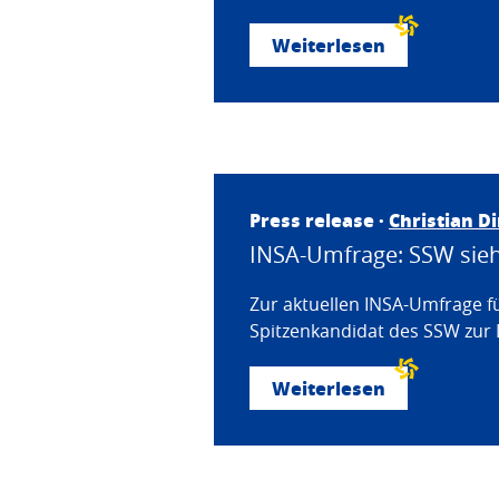
Weiterlesen
Press release ·
Christian D
INSA-Umfrage: SSW sieht
Zur aktuellen INSA-Umfrage f
Spitzenkandidat des SSW zur 
Weiterlesen