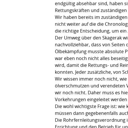
endgültig absehbar sind, haben s
Rettungskräften und zuständigen 
Wir haben bereits im zuständigen 
nicht weiter auf die die Chronolo
die richtige Entscheidung, um ei
Der Umweg über den Skagerak wird 
nachvollziehbar, dass von Seiten d
Ölbekämpfung musste absolute Pri
war eben noch nicht alles beseiti
wird, damit die Rettungs- und Re
konnten. Jeder zusätzliche, von S
Wir wissen immer noch nicht, wie 
ölverschmutzen und verendeten Vö
wir noch nicht. Daher muss es hi
Vorkehrungen eingeleitet werden
Die wohl wichtigste Frage ist: w
müssen dann gegebenenfalls auc
Die Rohrfernleitungsverordnung i
Errichtung und den Betrieb für 