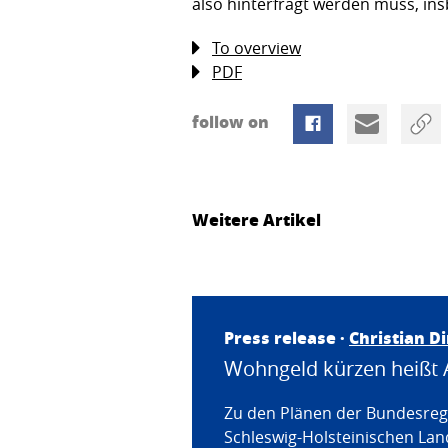
also hinterfragt werden muss, in
To overview
PDF
follow on
Weitere Artikel
Press release ·
Christian D
Wohngeld kürzen heißt 
Zu den Plänen der Bundesregi
Schleswig-Holsteinischen Land