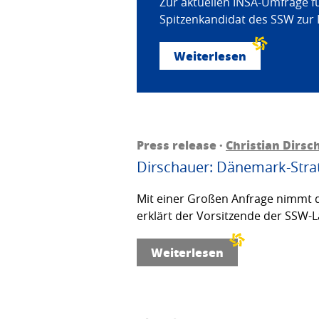
Zur aktuellen INSA-Umfrage f
Spitzenkandidat des SSW zur 
Weiterlesen
Press release ·
Christian Dirsc
Dirschauer: Dänemark-Strat
Mit einer Großen Anfrage nimmt d
erklärt der Vorsitzende der SSW-L
Weiterlesen