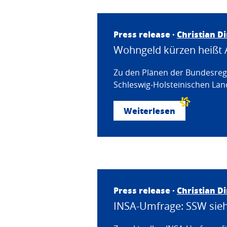
Press release ·
Christian D
Wohngeld kürzen heißt 
Zu den Plänen der Bundesregi
Schleswig-Holsteinischen Land
Weiterlesen
Press release ·
Christian D
INSA-Umfrage: SSW sieht