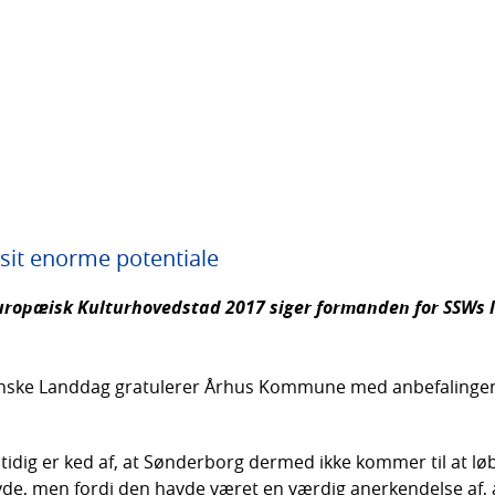
sit enorme potentiale
opæisk Kulturhovedstad 2017 siger formanden for SSWs l
enske Landdag gratulerer Århus Kommune med anbefalingen 
amtidig er ked af, at Sønderborg dermed ikke kommer til at lø
e, men fordi den havde været en værdig anerkendelse af, at 