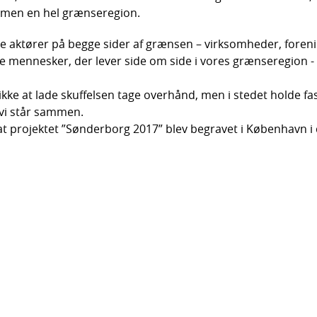
 men en hel grænseregion.
ge aktører på begge sider af grænsen – virksomheder, forenin
e mennesker, der lever side om side i vores grænseregion -
t ikke at lade skuffelsen tage overhånd, men i stedet holde f
 vi står sammen.
t projektet ”Sønderborg 2017” blev begravet i København i 