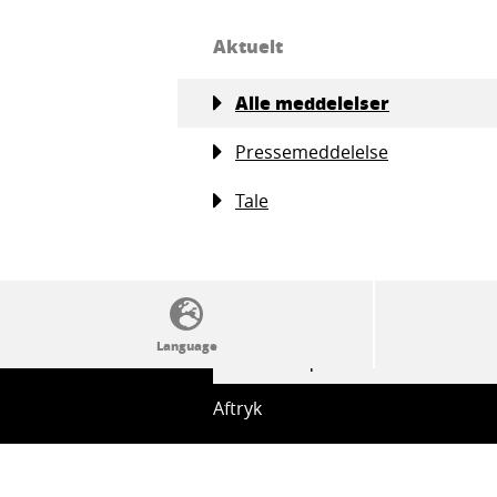
Aktuelt
Alle meddelelser
Pressemeddelelse
Tale
SSW politics from A to Z
Aftryk