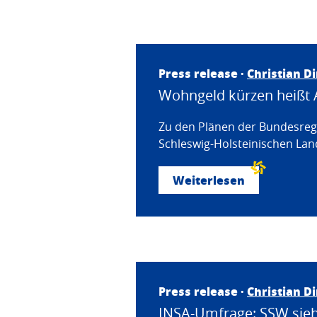
Press release ·
Christian D
Wohngeld kürzen heißt 
Zu den Plänen der Bundesregi
Schleswig-Holsteinischen Land
Weiterlesen
Press release ·
Christian D
INSA-Umfrage: SSW sieht