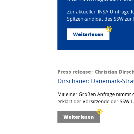
Zur aktuellen INSA-Umfrage f
Spitzenkandidat des SSW zur 
Weiterlesen
Press release ·
Christian Dirsc
Dirschauer: Dänemark-Strat
Mit einer Großen Anfrage nimmt d
erklärt der Vorsitzende der SSW-L
Weiterlesen