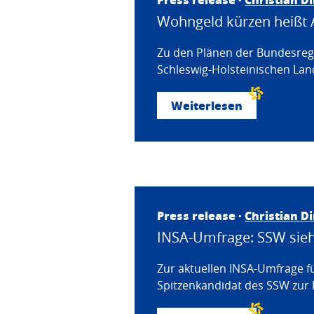
Wohngeld kürzen heißt 
Zu den Plänen der Bundesregi
Schleswig-Holsteinischen Land
Weiterlesen
Press release ·
Christian D
INSA-Umfrage: SSW sieht
Zur aktuellen INSA-Umfrage f
Spitzenkandidat des SSW zur 