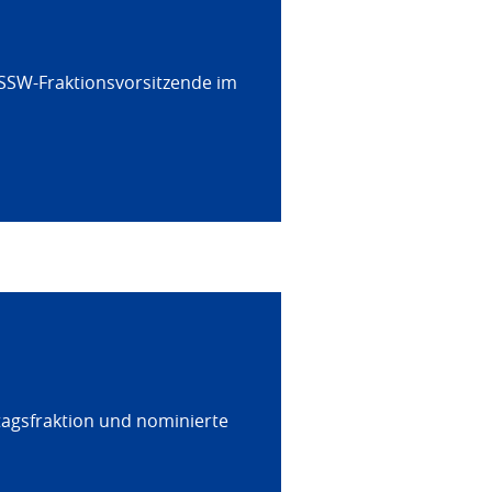
 SSW-Fraktionsvorsitzende im
tagsfraktion und nominierte