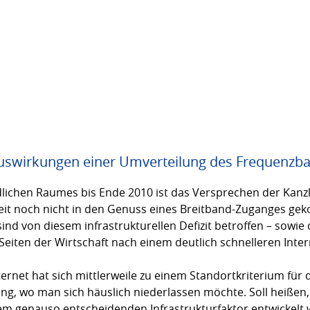
swirkungen einer Umverteilung des Frequenzba
lichen Raumes bis Ende 2010 ist das Versprechen der Kanzle
eit noch nicht in den Genuss eines Breitband-Zuganges ge
nd von diesem infrastrukturellen Defizit betroffen – sowie 
eiten der Wirtschaft nach einem deutlich schnelleren Inte
ernet hat sich mittlerweile zu einem Standortkriterium für 
ung, wo man sich häuslich niederlassen möchte. Soll heißen, 
m genauso entscheidenden Infrastrukturfaktor entwickelt wi