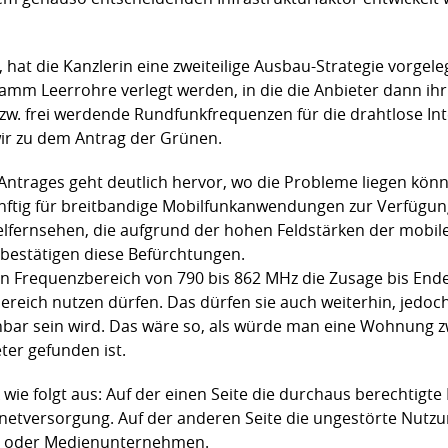
hat die Kanzlerin eine zweiteilige Ausbau-Strategie vorgele
mm Leerrohre verlegt werden, in die die Anbieter dann ihr
w. frei werdende Rundfunkfrequenzen für die drahtlose In
ir zu dem Antrag der Grünen.
ntrages geht deutlich hervor, wo die Probleme liegen kön
ftig für breitbandige Mobilfunkanwendungen zur Verfügung 
lfernsehen, die aufgrund der hohen Feldstärken der mobil
bestätigen diese Befürchtungen.
n Frequenzbereich von 790 bis 862 MHz die Zusage bis Ende 
eich nutzen dürfen. Das dürfen sie auch weiterhin, jedoc
hbar sein wird. Das wäre so, als würde man eine Wohnung z
ter gefunden ist.
k wie folgt aus: Auf der einen Seite die durchaus berechtigt
netversorgung. Auf der anderen Seite die ungestörte Nutzu
en oder Medienunternehmen.