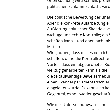
Untersuchung wird schnell, profe
politischen Schlammschlacht wird,
Die politische Bewertung der un
Aber die konkrete Aufarbeitung e
Aufklärung politischer Skandale vo
wichtige und echte Kontrolle; ei
schaffen kann – und eben nicht a
Mitteln.
Wir glauben, dass dieses der rich
schaffen, ohne die Kontrollrecht
Vorteil, dass ein abgeordneter Ri
viel zügiger arbeiten kann als di
die zeitaufwändige Beweiserhebun
einen Skandal parlamentarisch a
eingeleitet wurde. Es kann also k
Gegenteil, es soll wieder geschärf
Wie der Untersuchungsausschuss m