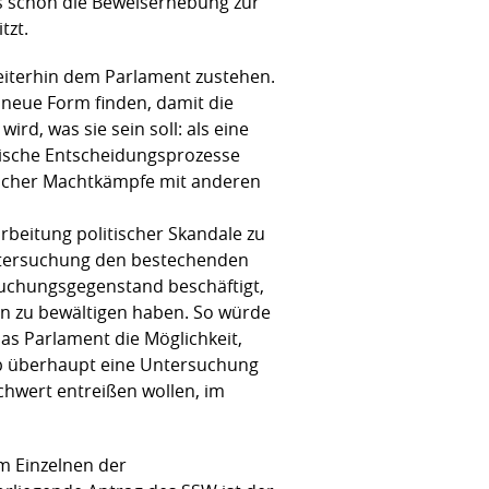
ss schon die Beweiserhebung zur
tzt.
eiterhin dem Parlament zustehen.
 neue Form finden, damit die
rd, was sie sein soll: als eine
atische Entscheidungsprozesse
ischer Machtkämpfe mit anderen
rbeitung politischer Skandale zu
Untersuchung den bestechenden
rsuchungsgegenstand beschäftigt,
ben zu bewältigen haben. So würde
as Parlament die Möglichkeit,
lb überhaupt eine Untersuchung
Schwert entreißen wollen, im
m Einzelnen der