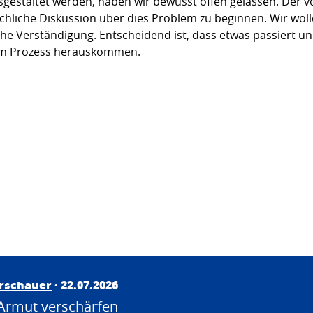
estaltet werden, haben wir bewusst offen gelassen. Der vo
achliche Diskussion über dies Problem zu beginnen. Wir wol
che Verständigung. Entscheidend ist, dass etwas passiert u
sem Prozess herauskommen.
irschauer
· 22.07.2026
Armut verschärfen