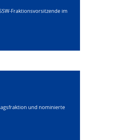
 SSW-Fraktionsvorsitzende im
tagsfraktion und nominierte