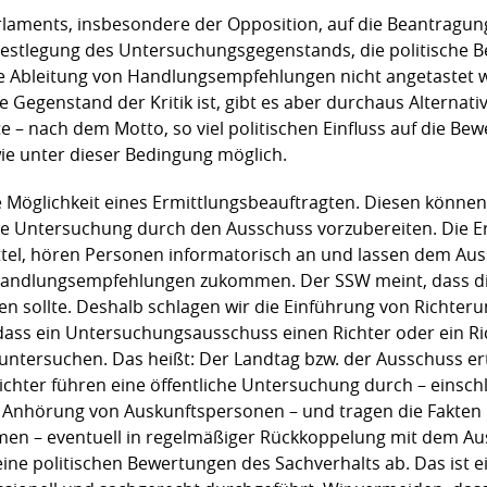
Parlaments, insbesondere der Opposition, auf die Beantragun
estlegung des Untersuchungsgegenstands, die politische 
 Ableitung von Handlungsempfehlungen nicht angetastet w
 Gegenstand der Kritik ist, gibt es aber durchaus Alternati
te – nach dem Motto, so viel politischen Einfluss auf die Be
e unter dieser Bedingung möglich.
ie Möglichkeit eines Ermittlungsbeauftragten. Diesen könn
ie Untersuchung durch den Ausschuss vorzubereiten. Die E
ttel, hören Personen informatorisch an und lassen dem Au
Handlungsempfehlungen zukommen. Der SSW meint, dass di
 sollte. Deshalb schlagen wir die Einführung von Richte
 dass ein Untersuchungsausschuss einen Richter oder ein 
untersuchen. Das heißt: Der Landtag bzw. der Ausschuss er
ichter führen eine öffentliche Untersuchung durch – einsch
 Anhörung von Auskunftspersonen – und tragen die Fakten i
 – eventuell in regelmäßiger Rückkoppelung mit dem Auss
eine politischen Bewertungen des Sachverhalts ab. Das ist e