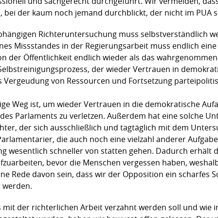
ssionell und sachgerecht durchgeführt. Wir vermeiden, da
 bei der kaum noch jemand durchblickt, der nicht im PUA si
abhängigen Richteruntersuchung muss selbstverständlich w
ines Missstandes in der Regierungsarbeit muss endlich eine
n der Öffentlichkeit endlich wieder als das wahrgenommen wi
n Selbstreinigungsprozess, der wieder Vertrauen in demokr
ls Vergeudung von Ressourcen und Fortsetzung parteipolit
tige Weg ist, um wieder Vertrauen in die demokratische Aufa
e des Parlaments zu verletzen. Außerdem hat eine solche 
chter, der sich ausschließlich und tagtäglich mit dem Unte
e Parlamentarier, die auch noch eine vielzahl anderer Aufga
g wesentlich schneller von statten gehen. Dadurch erhält d
ufzuarbeiten, bevor die Menschen vergessen haben, wesha
eine Rede davon sein, dass wir der Opposition ein scharfes 
t werden.
it der richterlichen Arbeit verzahnt werden soll und wie i