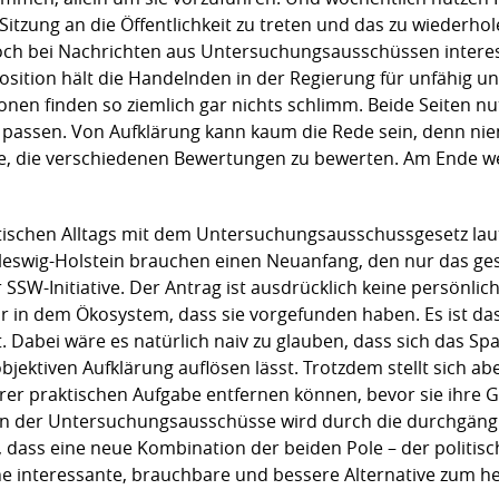
itzung an die Öffentlichkeit zu treten und das zu wiederho
och bei Nachrichten aus Untersuchungsausschüssen interes
ition hält die Handelnden in der Regierung für unfähig und
ionen finden so ziemlich gar nichts schlimm. Beide Seiten 
t passen. Von Aufklärung kann kaum die Rede sein, denn n
de, die verschiedenen Bewertungen zu bewerten. Am Ende w
itischen Alltags mit dem Untersuchungsausschussgesetz laut
eswig-Holstein brauchen einen Neuanfang, den nur das ge
SSW-Initiative. Der Antrag ist ausdrücklich keine persönlic
r in dem Ökosystem, dass sie vorgefunden haben. Es ist das
. Dabei wäre es natürlich naiv zu glauben, dass sich das S
bjektiven Aufklärung auflösen lässt. Trotzdem stellt sich aber
r praktischen Aufgabe entfernen können, bevor sie ihre G
tion der Untersuchungsausschüsse wird durch die durchgängi
 dass eine neue Kombination der beiden Pole – der politisc
ne interessante, brauchbare und bessere Alternative zum he