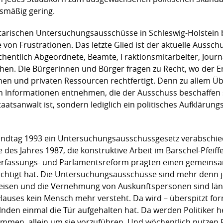
ismäßig gering.
arischen Untersuchungsausschüsse in Schleswig-Holstein b
von Frustrationen. Das letzte Glied ist der aktuelle Aussc
öchentlich Abgeordnete, Beamte, Fraktionsmitarbeiter, Jour
hen. Die Bürgerinnen und Bürger fragen zu Recht, wo der E
en und privaten Ressourcen rechtfertigt. Denn zu allem Üb
en Informationen entnehmen, die der Ausschuss beschaffen s
atsanwalt ist, sondern lediglich ein politisches Aufklärungs
Landtag 1993 ein Untersuchungsausschussgesetz verabschie
 des Jahres 1987, die konstruktive Arbeit im Barschel-Pfe
erfassungs- und Parlamentsreform prägten einen gemeinsa
flüchtigt hat. Die Untersuchungsausschüsse sind mehr denn 
isen und die Vernehmung von Auskunftspersonen sind läng
auses kein Mensch mehr versteht. Da wird – überspitzt form
den einmal die Tür aufgehalten hat. Da werden Politiker he
en, allein um sie vorzuführen. Und wöchentlich nutzen Pol