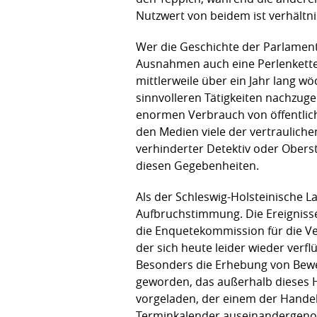
Nutzwert von beidem ist verhältn
Wer die Geschichte der Parlament
Ausnahmen auch eine Perlenkette 
mittlerweile über ein Jahr lang w
sinnvolleren Tätigkeiten nachzuge
enormen Verbrauch von öffentlich
den Medien viele der vertraulich
verhinderter Detektiv oder Obersta
diesen Gegebenheiten.
Als der Schleswig-Holsteinische 
Aufbruchstimmung. Die Ereignisse
die Enquetekommission für die V
der sich heute leider wieder ver
Besonders die Erhebung von Bewe
geworden, das außerhalb dieses H
vorgeladen, der einem der Handeln
Terminkalender auseinandergenomm