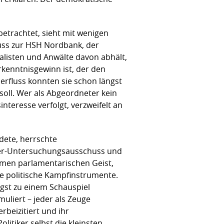
etrachtet, sieht mit wenigen
huss zur HSH Nordbank, der
nalisten und Anwälte davon abhält,
rkenntnisgewinn ist, der den
erfluss konnten sie schon längst
oll. Wer als Abgeordneter kein
interesse verfolgt, verzweifelt an
dete, herrschte
iffer-Untersuchungsausschuss und
men parlamentarischen Geist,
je politische Kampfinstrumente.
st zu einem Schauspiel
uliert – jeder als Zeuge
rbeizitiert und ihr
itiker selbst die kleinsten