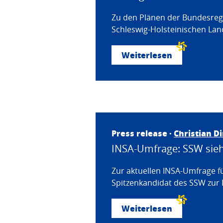
Zu den Plänen der Bundesregi
Schleswig-Holsteinischen Land
Weiterlesen
Press release ·
Christian D
INSA-Umfrage: SSW sieht
Zur aktuellen INSA-Umfrage f
Spitzenkandidat des SSW zur 
Weiterlesen