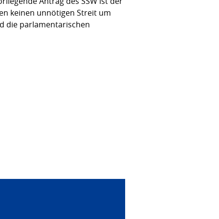
rliegende Antrag des SSW ist der
len keinen unnötigen Streit um
nd die parlamentarischen