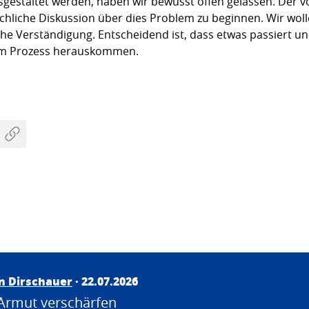
estaltet werden, haben wir bewusst offen gelassen. Der vo
achliche Diskussion über dies Problem zu beginnen. Wir wol
che Verständigung. Entscheidend ist, dass etwas passiert u
sem Prozess herauskommen.
an Dirschauer
· 22.07.2026
Armut verschärfen