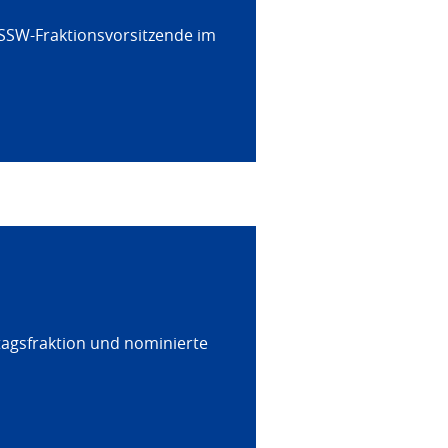
 SSW-Fraktionsvorsitzende im
tagsfraktion und nominierte