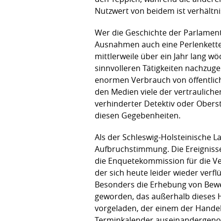
Nutzwert von beidem ist verhältn
Wer die Geschichte der Parlament
Ausnahmen auch eine Perlenkette 
mittlerweile über ein Jahr lang w
sinnvolleren Tätigkeiten nachzuge
enormen Verbrauch von öffentlich
den Medien viele der vertraulich
verhinderter Detektiv oder Obersta
diesen Gegebenheiten.
Als der Schleswig-Holsteinische 
Aufbruchstimmung. Die Ereignisse
die Enquetekommission für die V
der sich heute leider wieder ver
Besonders die Erhebung von Bewe
geworden, das außerhalb dieses H
vorgeladen, der einem der Handeln
Terminkalender auseinandergenomm