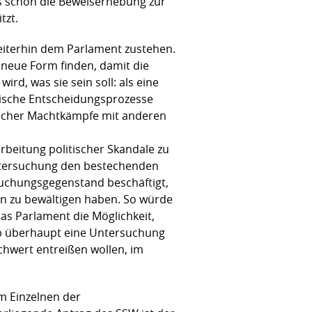
ss schon die Beweiserhebung zur
tzt.
eiterhin dem Parlament zustehen.
 neue Form finden, damit die
rd, was sie sein soll: als eine
atische Entscheidungsprozesse
ischer Machtkämpfe mit anderen
rbeitung politischer Skandale zu
Untersuchung den bestechenden
rsuchungsgegenstand beschäftigt,
ben zu bewältigen haben. So würde
as Parlament die Möglichkeit,
lb überhaupt eine Untersuchung
Schwert entreißen wollen, im
m Einzelnen der