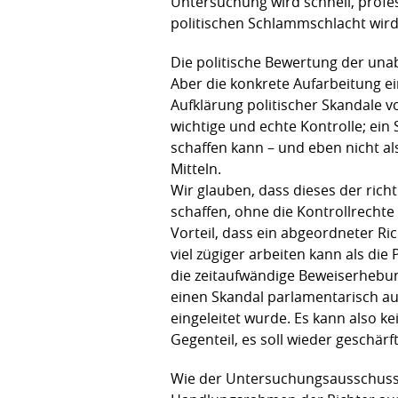
Untersuchung wird schnell, profe
politischen Schlammschlacht wird,
Die politische Bewertung der un
Aber die konkrete Aufarbeitung e
Aufklärung politischer Skandale vo
wichtige und echte Kontrolle; ei
schaffen kann – und eben nicht a
Mitteln.
Wir glauben, dass dieses der rich
schaffen, ohne die Kontrollrecht
Vorteil, dass ein abgeordneter Ri
viel zügiger arbeiten kann als di
die zeitaufwändige Beweiserhebun
einen Skandal parlamentarisch a
eingeleitet wurde. Es kann also k
Gegenteil, es soll wieder geschärf
Wie der Untersuchungsausschuss m