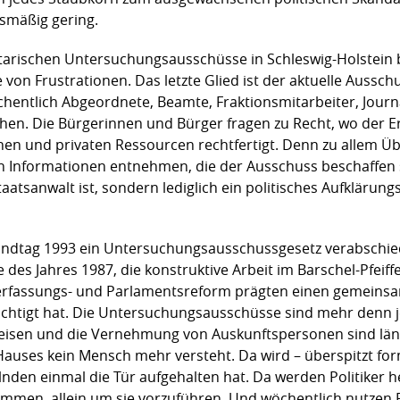
ismäßig gering.
arischen Untersuchungsausschüsse in Schleswig-Holstein b
von Frustrationen. Das letzte Glied ist der aktuelle Aussc
öchentlich Abgeordnete, Beamte, Fraktionsmitarbeiter, Jour
hen. Die Bürgerinnen und Bürger fragen zu Recht, wo der E
en und privaten Ressourcen rechtfertigt. Denn zu allem Üb
en Informationen entnehmen, die der Ausschuss beschaffen s
atsanwalt ist, sondern lediglich ein politisches Aufklärungs
Landtag 1993 ein Untersuchungsausschussgesetz verabschie
 des Jahres 1987, die konstruktive Arbeit im Barschel-Pfe
erfassungs- und Parlamentsreform prägten einen gemeinsa
flüchtigt hat. Die Untersuchungsausschüsse sind mehr denn 
isen und die Vernehmung von Auskunftspersonen sind läng
auses kein Mensch mehr versteht. Da wird – überspitzt form
den einmal die Tür aufgehalten hat. Da werden Politiker he
en, allein um sie vorzuführen. Und wöchentlich nutzen Pol