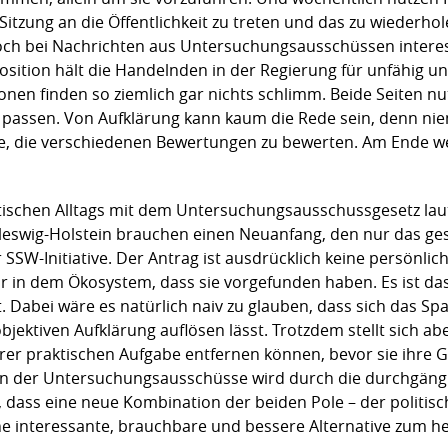
itzung an die Öffentlichkeit zu treten und das zu wiederho
och bei Nachrichten aus Untersuchungsausschüssen interes
ition hält die Handelnden in der Regierung für unfähig und
ionen finden so ziemlich gar nichts schlimm. Beide Seiten 
t passen. Von Aufklärung kann kaum die Rede sein, denn n
de, die verschiedenen Bewertungen zu bewerten. Am Ende w
itischen Alltags mit dem Untersuchungsausschussgesetz laut
eswig-Holstein brauchen einen Neuanfang, den nur das ge
SSW-Initiative. Der Antrag ist ausdrücklich keine persönlic
r in dem Ökosystem, dass sie vorgefunden haben. Es ist das
. Dabei wäre es natürlich naiv zu glauben, dass sich das S
bjektiven Aufklärung auflösen lässt. Trotzdem stellt sich aber
r praktischen Aufgabe entfernen können, bevor sie ihre G
tion der Untersuchungsausschüsse wird durch die durchgängi
 dass eine neue Kombination der beiden Pole – der politisc
ne interessante, brauchbare und bessere Alternative zum he