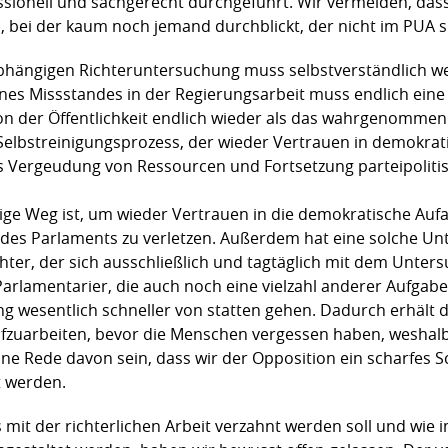
ssionell und sachgerecht durchgeführt. Wir vermeiden, da
 bei der kaum noch jemand durchblickt, der nicht im PUA si
abhängigen Richteruntersuchung muss selbstverständlich w
ines Missstandes in der Regierungsarbeit muss endlich eine
n der Öffentlichkeit endlich wieder als das wahrgenommen wi
n Selbstreinigungsprozess, der wieder Vertrauen in demokr
ls Vergeudung von Ressourcen und Fortsetzung parteipolit
tige Weg ist, um wieder Vertrauen in die demokratische Aufa
e des Parlaments zu verletzen. Außerdem hat eine solche 
chter, der sich ausschließlich und tagtäglich mit dem Unte
e Parlamentarier, die auch noch eine vielzahl anderer Aufga
g wesentlich schneller von statten gehen. Dadurch erhält d
ufzuarbeiten, bevor die Menschen vergessen haben, wesha
eine Rede davon sein, dass wir der Opposition ein scharfes 
t werden.
it der richterlichen Arbeit verzahnt werden soll und wie i