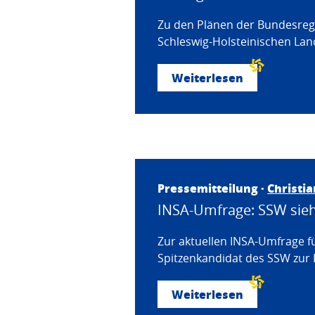
Zu den Plänen der Bundesregi
Schleswig-Holsteinischen Land
Weiterlesen
Pressemitteilung ·
Christi
INSA-Umfrage: SSW sieht
Zur aktuellen INSA-Umfrage f
Spitzenkandidat des SSW zur 
Weiterlesen