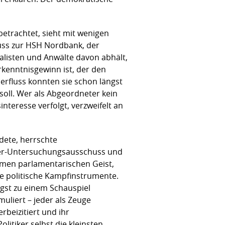
etrachtet, sieht mit wenigen
huss zur HSH Nordbank, der
nalisten und Anwälte davon abhält,
rkenntnisgewinn ist, der den
erfluss konnten sie schon längst
oll. Wer als Abgeordneter kein
interesse verfolgt, verzweifelt an
dete, herrschte
iffer-Untersuchungsausschuss und
men parlamentarischen Geist,
je politische Kampfinstrumente.
st zu einem Schauspiel
uliert – jeder als Zeuge
rbeizitiert und ihr
itiker selbst die kleinsten