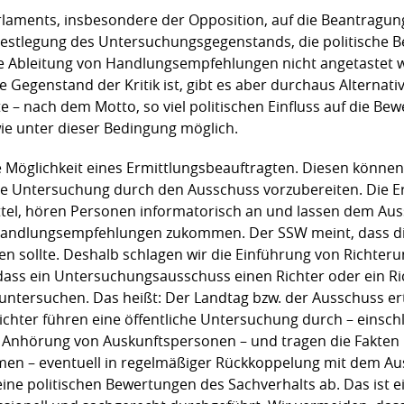
Parlaments, insbesondere der Opposition, auf die Beantragun
estlegung des Untersuchungsgegenstands, die politische 
 Ableitung von Handlungsempfehlungen nicht angetastet w
 Gegenstand der Kritik ist, gibt es aber durchaus Alternati
te – nach dem Motto, so viel politischen Einfluss auf die Be
e unter dieser Bedingung möglich.
ie Möglichkeit eines Ermittlungsbeauftragten. Diesen könn
ie Untersuchung durch den Ausschuss vorzubereiten. Die E
ttel, hören Personen informatorisch an und lassen dem Au
Handlungsempfehlungen zukommen. Der SSW meint, dass di
 sollte. Deshalb schlagen wir die Einführung von Richte
 dass ein Untersuchungsausschuss einen Richter oder ein 
untersuchen. Das heißt: Der Landtag bzw. der Ausschuss er
ichter führen eine öffentliche Untersuchung durch – einsch
 Anhörung von Auskunftspersonen – und tragen die Fakten i
 – eventuell in regelmäßiger Rückkoppelung mit dem Auss
eine politischen Bewertungen des Sachverhalts ab. Das ist e