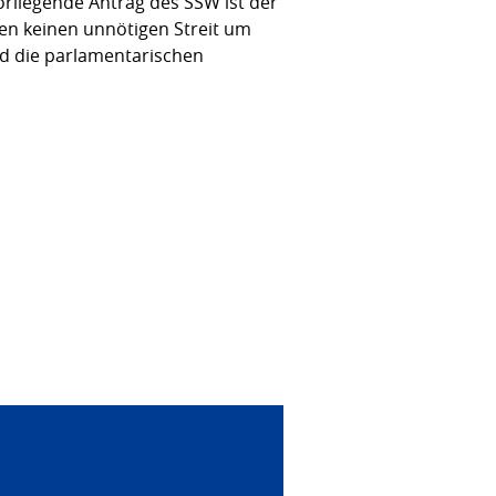
rliegende Antrag des SSW ist der
len keinen unnötigen Streit um
nd die parlamentarischen