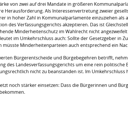
rke von zwei auf drei Mandate in größeren Kommunalparlam
 Herausforderung. Als Interessenvertretung zweier gesellsc
rer in hoher Zahl in Kommunalparlamente einzuziehen als 
on des Verfassungsgerichts akzeptieren. Das ist Gleichstel
stehende Minderheitenschutz im Wahlrecht nicht angezweifel
eutet im Umkehrschluss auch: Sollte der Gesetzgeber in Zuk
müsste Minderheitenparteien auch entsprechend ein Nach
rten Bürgerentscheide und Bürgebegehren betrifft, nehme 
sung des Landesverfassungsgerichts um eine rein politisch
ngsrechtlich nicht zu beanstanden ist. Im Umkehrschluss hei
etzt noch stärker einsetzen: Dass die Bürgerinnen und Bürg
k bekommen.