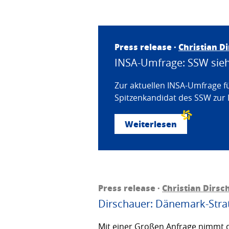
Press release ·
Christian D
INSA-Umfrage: SSW sieht
Zur aktuellen INSA-Umfrage f
Spitzenkandidat des SSW zur 
Weiterlesen
Press release ·
Christian Dirsc
Dirschauer: Dänemark-Strat
Mit einer Großen Anfrage nimmt d