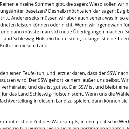
Reihen einzelne Stimmen gibt, die sagen: Wieso sollen wir n
rungsämter besetzen? Deshalb möchte ich klar sagen: Es gibt
tritt. Andererseits müssen wir aber auch sehen, was in so e
dneten leisten können oder nicht. Wenn wir irgendwann fü
, und dann müsste man sich neue Überlegungen machen. So 
and Schleswig-Holstein heute steht, solange ist eine Tolerie
 Kultur in diesem Land.
rden einen Teufel tun, und jetzt erklären, dass der SSW na
rstützen wird. Der SSW gehört keinem, außer uns selbst. Wi
verheiratet  und das ist gut so. Der SSW ist und bleibt ein
ng für das Land Schleswig-Holstein steht. Wenn uns die Wäh
Machtverteilung in diesem Land zu spielen, dann können si
zt kommt erst die Zeit des Wahlkampfs, in dem politische Wer
, was sie tun würden, wenn sie allein bestimmen könnten. J