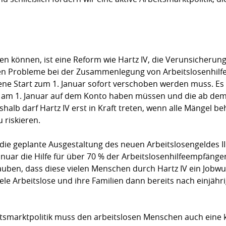
n können, ist eine Reform wie Hartz IV, die Verunsicherung
n Probleme bei der Zusam­men­legung von Arbeitslosenhilfe
ene Start zum 1. Januar sofort verschoben werden muss. E
fe am 1. Januar auf dem Konto haben müssen und die ab dem
alb darf Hartz IV erst in Kraft treten, wenn alle Mängel b
u riskieren.
die geplante Ausgestaltung des neuen Arbeitslosen­geldes II
uar die Hilfe für über 70 % der Ar­beits­­losenhilfeempfänge
uben, dass diese vielen Menschen durch Hartz IV ein Jobw
le Arbeitslose und ihre Fami­lien dann bereits nach ein­jähr
itsmarktpolitik muss den arbeitslosen Menschen auch eine k