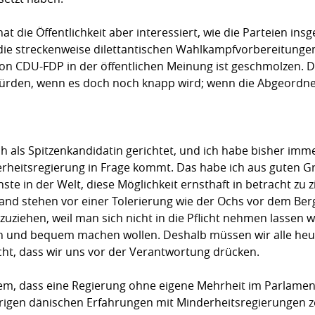
at die Öffentlichkeit aber interessiert, wie die Parteien i
 die streckenweise dilettantischen Wahlkampfvorbereitunge
von CDU-FDP in der öffentlichen Meinung ist geschmolzen.
 würden, wenn es doch noch knapp wird; wenn die Abgeordn
ich als Spitzenkandidatin gerichtet, und ich habe bisher imm
derheitsregierung in Frage kommt. Das habe ich aus guten 
ste in der Welt, diese Möglichkeit ernsthaft in betracht zu z
land stehen vor einer Tolerierung wie der Ochs vor dem B
uziehen, weil man sich nicht in die Pflicht nehmen lassen w
fach und bequem machen wollen. Deshalb müssen wir alle heu
cht, dass wir uns vor der Verantwortung drücken.
angem, dass eine Regierung ohne eigene Mehrheit im Parla
rigen dänischen Erfahrungen mit Minderheitsregierungen z