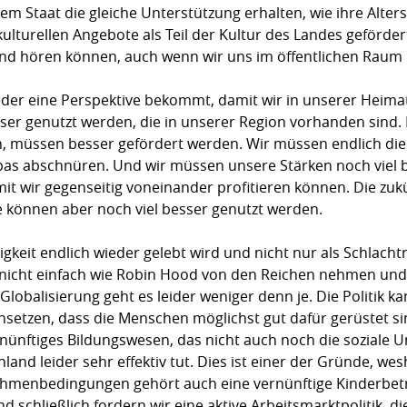
em Staat die gleiche Unterstützung erhalten, wie ihre Alter
kulturellen Angebote als Teil der Kultur des Landes geförder
und hören können, auch wenn wir uns im öffentlichen Raum
eder eine Perspektive bekommt, damit wir in unserer Heima
ser genutzt werden, die in unserer Region vorhanden sind. D
en, müssen besser gefördert werden. Wir müssen endlich di
pas abschnüren. Und wir müssen unsere Stärken noch viel 
it wir gegenseitig voneinander profitieren können. Die zu
e können aber noch viel besser genutzt werden.
igkeit endlich wieder gelebt wird und nicht nur als Schlach
itik nicht einfach wie Robin Hood von den Reichen nehmen u
 Globalisierung geht es leider weniger denn je. Die Politi
nsetzen, dass die Menschen möglichst gut dafür gerüstet si
ünftiges Bildungswesen, das nicht auch noch die soziale Un
and leider sehr effektiv tut. Dies ist einer der Gründe, wes
hmenbedingungen gehört auch eine vernünftige Kinderbetreu
nd schließlich fordern wir eine aktive Arbeitsmarktpolitik, di