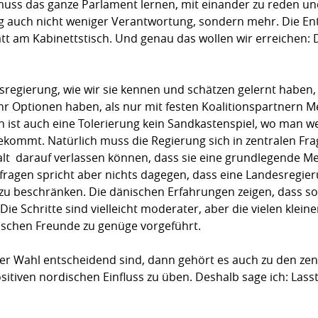
muss das ganze Parlament lernen, mit einander zu reden und
ng auch nicht weniger Verantwortung, sondern mehr. Die E
tatt am Kabinettstisch. Und genau das wollen wir erreichen:
sregierung, wie wir sie kennen und schätzen gelernt haben,
 Optionen haben, als nur mit festen Koalitionspartnern M
h ist auch eine Tolerierung kein Sandkastenspiel, wo man w
kommt. Natürlich muss die Regierung sich in zentralen Frag
t  darauf verlassen können, dass sie eine grundlegende M
tailfragen spricht aber nichts dagegen, dass eine Landesreg
ke zu beschränken. Die dänischen Erfahrungen zeigen, dass s
 Die Schritte sind vielleicht moderater, aber die vielen klei
ischen Freunde zu genüge vorgeführt.
er Wahl entscheidend sind, dann gehört es auch zu den zent
ositiven nordischen Einfluss zu üben. Deshalb sage ich: Las