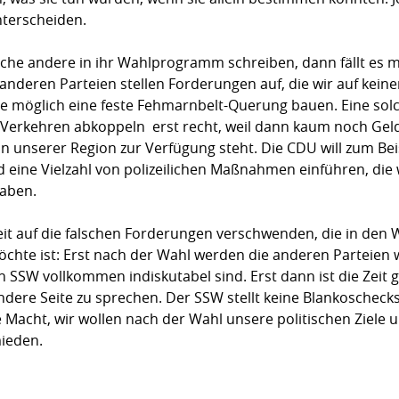
nterscheiden.
he andere in ihr Wahlprogramm schreiben, dann fällt es m
deren Parteien stellen Forderungen auf, die wir auf keine
 wie möglich eine feste Fehmarnbelt-Querung bauen. Eine s
erkehren abkoppeln  erst recht, weil dann kaum noch Gel
unserer Region zur Verfügung steht. Die CDU will zum Beisp
ne Vielzahl von polizeilichen Maßnahmen einführen, die wi
haben.
dezeit auf die falschen Forderungen verschwenden, die in d
chte ist: Erst nach der Wahl werden die anderen Parteien w
en SSW vollkommen indiskutabel sind. Erst dann ist die Zei
ndere Seite zu sprechen. Der SSW stellt keine Blankoscheck
e Macht, wir wollen nach der Wahl unsere politischen Ziele 
mieden.