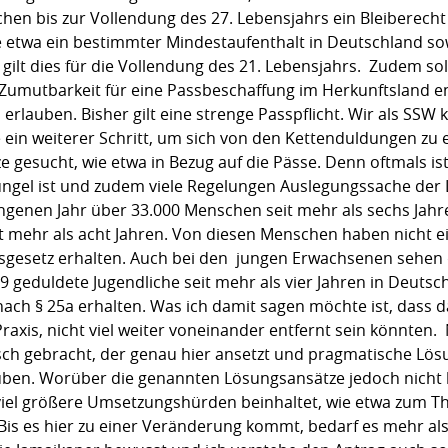
chen bis zur Vollendung des 27. Lebensjahrs ein Bleiberech
e etwa ein bestimmter Mindestaufenthalt in Deutschland so
gilt dies für die Vollendung des 21. Lebensjahrs. Zudem soll
Zumutbarkeit für eine Passbeschaffung im Herkunftsland en
n erlauben. Bisher gilt eine strenge Passpflicht. Wir als SSW
 ein weiterer Schritt, um sich von den Kettenduldungen z
 gesucht, wie etwa in Bezug auf die Pässe. Denn oftmals ist
ngel ist und zudem viele Regelungen Auslegungssache der L
genen Jahr über 33.000 Menschen seit mehr als sechs Jahre
 mehr als acht Jahren. Von diesen Menschen haben nicht e
tsgesetz erhalten. Auch bei den jungen Erwachsenen sehen 
 geduldete Jugendliche seit mehr als vier Jahren in Deutsc
nach § 25a erhalten. Was ich damit sagen möchte ist, dass
raxis, nicht viel weiter voneinander entfernt sein könnten. 
sch gebracht, der genau hier ansetzt und pragmatische Lös
hrauben. Worüber die genannten Lösungsansätze jedoch nicht
viel größere Umsetzungshürden beinhaltet, wie etwa zum 
is es hier zu einer Veränderung kommt, bedarf es mehr als 