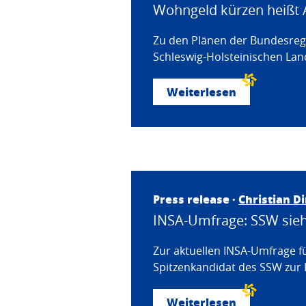
Wohngeld kürzen heißt 
Zu den Plänen der Bundesregi
Schleswig-Holsteinischen Land
Weiterlesen
Press release ·
Christian D
INSA-Umfrage: SSW sieht
Zur aktuellen INSA-Umfrage f
Spitzenkandidat des SSW zur 
Weiterlesen