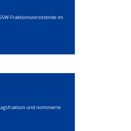
 SSW-Fraktionsvorsitzende im
tagsfraktion und nominierte