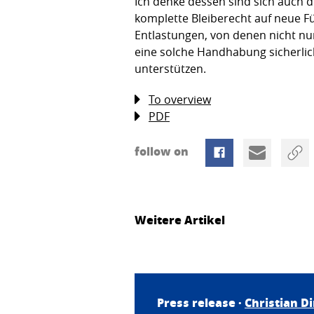
Ich denke dessen sind sich auch d
komplette Bleiberecht auf neue Füß
Entlastungen, von denen nicht nur
eine solche Handhabung sicherlich
unterstützen.
To overview
PDF
follow on
Weitere Artikel
Press release ·
Christian D