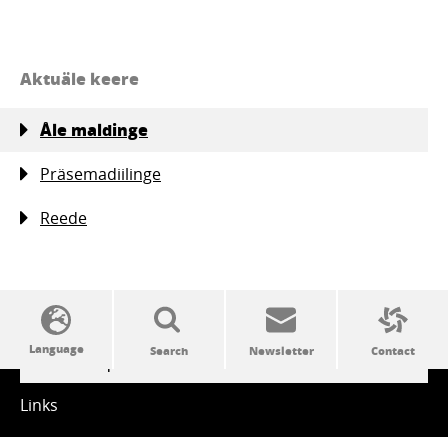
Aktuäle keere
Åle maldinge
Präsemadiilinge
Reede
SSW politics from A to Z
Links