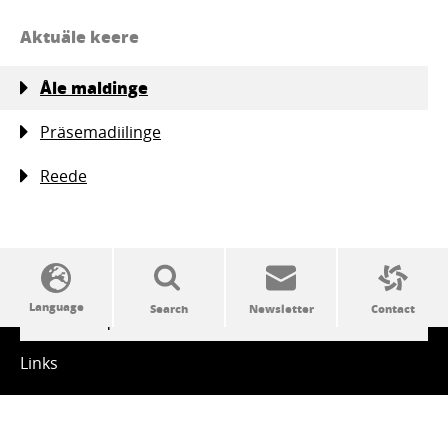
Aktuäle keere
Åle maldinge
Präsemadiilinge
Reede
SSW politics from A to Z
Links