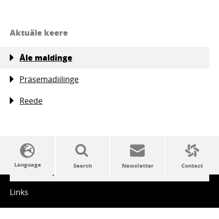
Aktuäle keere
Åle maldinge
Präsemadiilinge
Reede
SSW politics from A to Z
Links