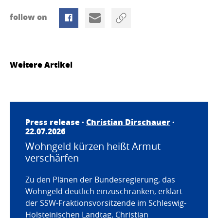
follow on
Weitere Artikel
Press release ·
Christian Dirschauer
·
22.07.2026
Wohngeld kürzen heißt Armut
verschärfen
Zu den Plänen der Bundesregierung, das
Wohngeld deutlich einzuschränken, erklärt
der SSW-Fraktionsvorsitzende im Schleswig-
Holsteinischen Landtag, Christian