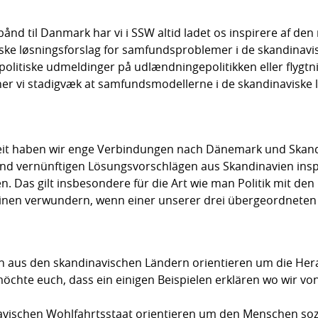
d til Danmark har vi i SSW altid ladet os inspirere af den no
tiske løsningsforslag for samfundsproblemer i de skandinavi
olitiske udmeldinger på udlændningepolitikken eller flygtni
ner vi stadigvæk at samfundsmodellerne i de skandinaviske 
eit haben wir enge Verbindungen nach Dänemark und Skandi
d vernünftigen Lösungsvorschlägen aus Skandinavien insp
en. Das gilt insbesondere für die Art wie man Politik mit de
nen verwundern, wenn einer unserer drei übergeordneten K
en aus den skandinavischen Ländern orientieren um die He
möchte euch, dass ein einigen Beispielen erklären wo wir v
vischen Wohlfahrtsstaat orientieren um den Menschen sozi