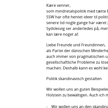
Kære venner,
som mindretalspolitik med tætte bån
SSW har ofte hentet ideer til poli
senere tid nogle gange har været p
Sydslesvig ser anderledes på, me
kan lære noget af.
Liebe Freunde und Freundinnen,
als Partei der dänischen Minderh
auch immer von pragmatischen un
gesellschaftliche Probleme zu lös
machen. Deshalb kann es wohl kei
Politik skandinavisch gestalten
Wir wollen uns an guten Beispiel
Holstein zu bewältigen. Auch ich 
- Wir wollen uns an den skandina