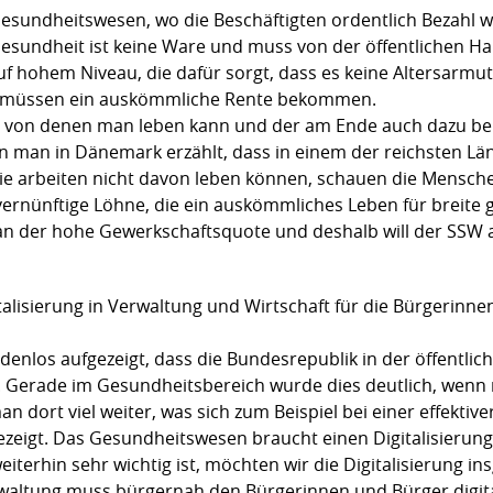
Gesundheitswesen, wo die Beschäftigten ordentlich Bezahl 
esundheit ist keine Ware und muss von der öffentlichen H
f hohem Niveau, die dafür sorgt, dass es keine Altersarmut
n, müssen ein auskömmliche Rente bekommen.
, von denen man leben kann und der am Ende auch dazu bei
man in Dänemark erzählt, dass in einem der reichsten Län
e arbeiten nicht davon leben können, schauen die Mensche
ernünftige Löhne, die ein auskömmliches Leben für breite g
ch an der hohe Gewerkschaftsquote und deshalb will der SSW
italisierung in Verwaltung und Wirtschaft für die Bürgerinn
nlos aufgezeigt, dass die Bundesrepublik in der öffentlic
t. Gerade im Gesundheitsbereich wurde dies deutlich, wenn
 dort viel weiter, was sich zum Beispiel bei einer effekti
 gezeigt. Das Gesundheitswesen braucht einen Digitalisieru
erhin sehr wichtig ist, möchten wir die Digitalisierung ins
rwaltung muss bürgernah den Bürgerinnen und Bürger digit