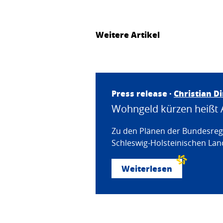
Weitere Artikel
Press release ·
Christian D
Wohngeld kürzen heißt 
Zu den Plänen der Bundesregi
Schleswig-Holsteinischen Land
Weiterlesen