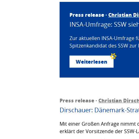
Press release ·
Christian D
INSA-Umfrage: SSW sieht
Zur aktuellen INSA-Umfrage f
Spitzenkandidat des SSW zur 
Weiterlesen
Press release ·
Christian Dirsc
Dirschauer: Dänemark-Strat
Mit einer Großen Anfrage nimmt d
erklärt der Vorsitzende der SSW-L