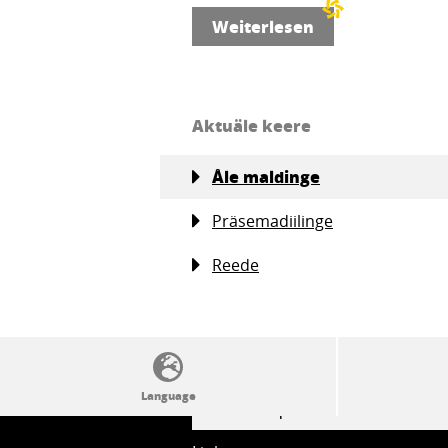
Weiterlesen
Aktuäle keere
Åle maldinge
Präsemadiilinge
Reede
SSW politics from A to Z